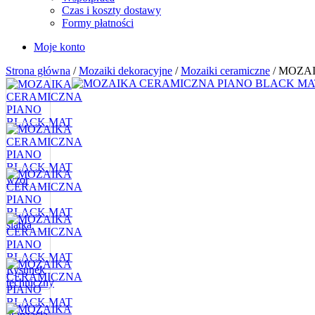
Czas i koszty dostawy
Formy płatności
Moje konto
Strona główna
/
Mozaiki dekoracyjne
/
Mozaiki ceramiczne
/ MOZA