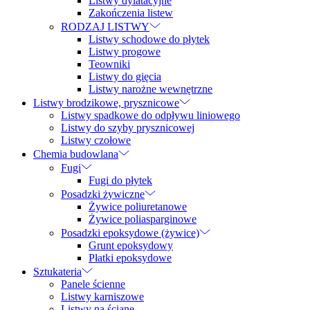
Listwy dylatacyjne
Zakończenia listew
RODZAJ LISTWY
Listwy schodowe do płytek
Listwy progowe
Teowniki
Listwy do gięcia
Listwy narożne wewnętrzne
Listwy brodzikowe, prysznicowe
Listwy spadkowe do odpływu liniowego
Listwy do szyby prysznicowej
Listwy czołowe
Chemia budowlana
Fugi
Fugi do płytek
Posadzki żywiczne
Żywice poliuretanowe
Żywice poliasparginowe
Posadzki epoksydowe (żywice)
Grunt epoksydowy
Płatki epoksydowe
Sztukateria
Panele ścienne
Listwy karniszowe
Listwy na ścianę