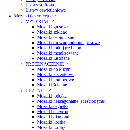
Listwy sufitowe
Listwy oświetleniowe
Mozaiki dekoracyjne
MATERIAŁ
Mozaiki gresowe
Mozaiki szklane
Mozaiki ceramiczne
Mozaiki drewnopodobne gresowe
Mozaiki imitujące beton
Mozaiki metalizowane
Mozaiki lustrzane
PRZEZNACZENIE
Mozaiki do kuchni
Mozaiki łazienkowe
Mozaiki podłogowe
Mozaiki ścienne
KSZTAŁT
Mozaiki jodełka
Mozaiki heksagonalne (sześciokątne)
Mozaiki cegiełka
Mozaiki chevron
Mozaiki diamond
Mozaiki kostka
Mozaiki romby