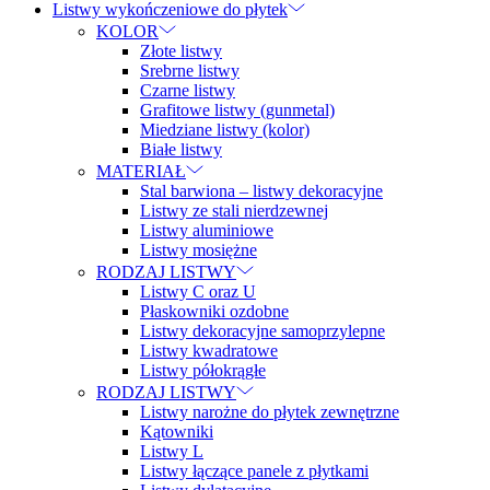
Listwy wykończeniowe do płytek
KOLOR
Złote listwy
Srebrne listwy
Czarne listwy
Grafitowe listwy (gunmetal)
Miedziane listwy (kolor)
Białe listwy
MATERIAŁ
Stal barwiona – listwy dekoracyjne
Listwy ze stali nierdzewnej
Listwy aluminiowe
Listwy mosiężne
RODZAJ LISTWY
Listwy C oraz U
Płaskowniki ozdobne
Listwy dekoracyjne samoprzylepne
Listwy kwadratowe
Listwy półokrągłe
RODZAJ LISTWY
Listwy narożne do płytek zewnętrzne
Kątowniki
Listwy L
Listwy łączące panele z płytkami