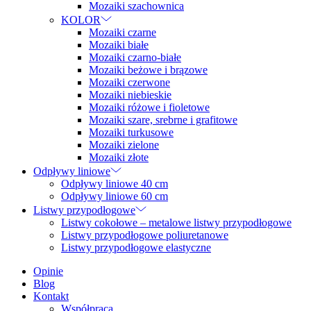
Mozaiki szachownica
KOLOR
Mozaiki czarne
Mozaiki białe
Mozaiki czarno-białe
Mozaiki beżowe i brązowe
Mozaiki czerwone
Mozaiki niebieskie
Mozaiki różowe i fioletowe
Mozaiki szare, srebrne i grafitowe
Mozaiki turkusowe
Mozaiki zielone
Mozaiki złote
Odpływy liniowe
Odpływy liniowe 40 cm
Odpływy liniowe 60 cm
Listwy przypodłogowe
Listwy cokołowe – metalowe listwy przypodłogowe
Listwy przypodłogowe poliuretanowe
Listwy przypodłogowe elastyczne
Opinie
Blog
Kontakt
Współpraca