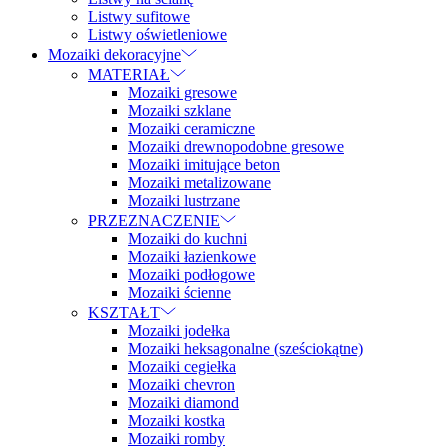
Listwy sufitowe
Listwy oświetleniowe
Mozaiki dekoracyjne
MATERIAŁ
Mozaiki gresowe
Mozaiki szklane
Mozaiki ceramiczne
Mozaiki drewnopodobne gresowe
Mozaiki imitujące beton
Mozaiki metalizowane
Mozaiki lustrzane
PRZEZNACZENIE
Mozaiki do kuchni
Mozaiki łazienkowe
Mozaiki podłogowe
Mozaiki ścienne
KSZTAŁT
Mozaiki jodełka
Mozaiki heksagonalne (sześciokątne)
Mozaiki cegiełka
Mozaiki chevron
Mozaiki diamond
Mozaiki kostka
Mozaiki romby