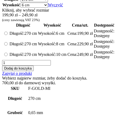
Wysokość
Wyczyść
Kliknij, aby wybrać rozmiar
Zakres
199,90
zł
–
249,90
zł
cen:
(ceny zawierają VAT 23%)
od
Długość
Wysokość
Cena/szt.
Dostępność
199,90 zł
Dostępność:
Długość:
270 cm
Wysokość:
6 cm
Cena:
199,90
zł
do
Dostępny
249,90 zł
Dostępność:
Długość:
270 cm
Wysokość:
8 cm
Cena:
229,90
zł
Dostępny
Dostępność:
Długość:
270 cm
Wysokość:
10 cm
Cena:
249,90
zł
Dostępny
ilość
Listwa
Dodaj do koszyka
przypodłogowa
Zapytaj o produkt
stalowa
Wybierz najpierw rozmiar, żeby dodać do koszyka.
F
700,00
zł
do darmowej wysyłki.
-
SKU
F-GOLD-MI
cokołowa
złoty
Długość
270 cm
poler
Grubość
0,65 mm