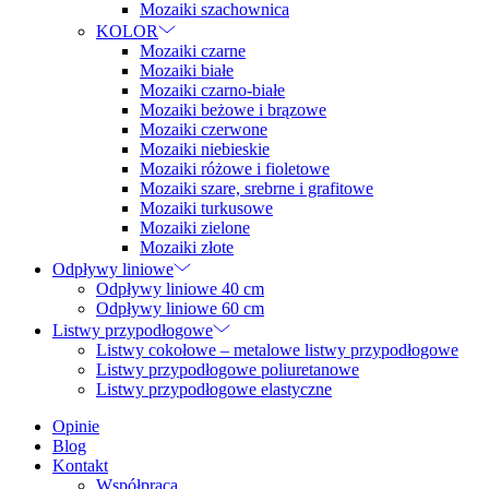
Mozaiki szachownica
KOLOR
Mozaiki czarne
Mozaiki białe
Mozaiki czarno-białe
Mozaiki beżowe i brązowe
Mozaiki czerwone
Mozaiki niebieskie
Mozaiki różowe i fioletowe
Mozaiki szare, srebrne i grafitowe
Mozaiki turkusowe
Mozaiki zielone
Mozaiki złote
Odpływy liniowe
Odpływy liniowe 40 cm
Odpływy liniowe 60 cm
Listwy przypodłogowe
Listwy cokołowe – metalowe listwy przypodłogowe
Listwy przypodłogowe poliuretanowe
Listwy przypodłogowe elastyczne
Opinie
Blog
Kontakt
Współpraca