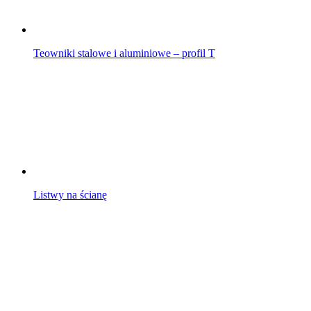
Teowniki stalowe i aluminiowe – profil T
Listwy na ścianę