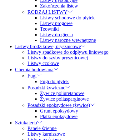
Listwy dylatacyjne
Zakończenia listew
RODZAJ LISTWY
Listwy schodowe do płytek
Listwy progowe
Teowniki
Listwy do gięcia
Listwy narożne wewnętrzne
Listwy brodzikowe, prysznicowe
Listwy spadkowe do odpływu liniowego
Listwy do szyby prysznicowej
Listwy czołowe
Chemia budowlana
Fugi
Fugi do płytek
Posadzki żywiczne
Żywice poliuretanowe
Żywice poliasparginowe
Posadzki epoksydowe (żywice)
Grunt epoksydowy
Płatki epoksydowe
Sztukateria
Panele ścienne
Listwy karniszowe
Listwy na ścianę