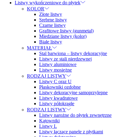
Listwy wykończeniowe do płytek
KOLOR
Złote listwy
Srebrne listwy
Czarne listwy
Grafitowe listwy (gunmetal)
Miedziane listwy (kolor)
Białe listwy
MATERIAŁ
Stal barwiona – listwy dekoracyjne
Listwy ze stali nierdzewnej
Listwy aluminiowe
Listwy mosiężne
RODZAJ LISTWY
Listwy C oraz U
Płaskowniki ozdobne
Listwy dekoracyjne samoprzylepne
Listwy kwadratowe
Listwy półokrągłe
RODZAJ LISTWY
Listwy narożne do płytek zewnętrzne
Kątowniki
Listwy L
Listwy łączące panele z płytkami