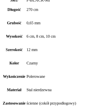
SKU
F-BLACK-MI
cokołowa
czarny
Długość
270 cm
poler
Grubość
0,65 mm
Wysokość
6 cm, 8 cm, 10 cm
Szerokość
12 mm
Kolor
Czarny
Wykończenie
Polerowane
Materiał
Stal nierdzewna
Zastosowanie
ścienne (cokół przypodłogowy)