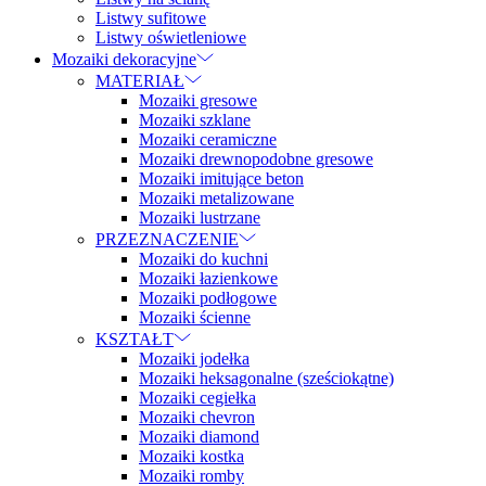
Listwy sufitowe
Listwy oświetleniowe
Mozaiki dekoracyjne
MATERIAŁ
Mozaiki gresowe
Mozaiki szklane
Mozaiki ceramiczne
Mozaiki drewnopodobne gresowe
Mozaiki imitujące beton
Mozaiki metalizowane
Mozaiki lustrzane
PRZEZNACZENIE
Mozaiki do kuchni
Mozaiki łazienkowe
Mozaiki podłogowe
Mozaiki ścienne
KSZTAŁT
Mozaiki jodełka
Mozaiki heksagonalne (sześciokątne)
Mozaiki cegiełka
Mozaiki chevron
Mozaiki diamond
Mozaiki kostka
Mozaiki romby