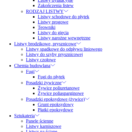
Listwy dylatacyjne
Zakończenia listew
RODZAJ LISTWY
Listwy schodowe do płytek
Listwy progowe
Teowniki
Listwy do gięcia
Listwy narożne wewnętrzne
Listwy brodzikowe, prysznicowe
Listwy spadkowe do odpływu liniowego
Listwy do szyby prysznicowej
Listwy czołowe
Chemia budowlana
Fugi
Fugi do płytek
Posadzki żywiczne
Żywice poliuretanowe
Żywice poliasparginowe
Posadzki epoksydowe (żywice)
Grunt epoksydowy
Płatki epoksydowe
Sztukateria
Panele ścienne
Listwy karniszowe
Listwy na ścianę