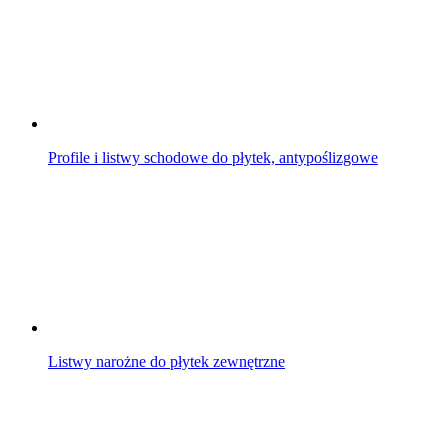
Profile i listwy schodowe do płytek, antypoślizgowe
Listwy narożne do płytek zewnętrzne