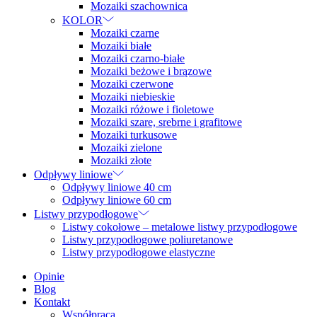
Mozaiki szachownica
KOLOR
Mozaiki czarne
Mozaiki białe
Mozaiki czarno-białe
Mozaiki beżowe i brązowe
Mozaiki czerwone
Mozaiki niebieskie
Mozaiki różowe i fioletowe
Mozaiki szare, srebrne i grafitowe
Mozaiki turkusowe
Mozaiki zielone
Mozaiki złote
Odpływy liniowe
Odpływy liniowe 40 cm
Odpływy liniowe 60 cm
Listwy przypodłogowe
Listwy cokołowe – metalowe listwy przypodłogowe
Listwy przypodłogowe poliuretanowe
Listwy przypodłogowe elastyczne
Opinie
Blog
Kontakt
Współpraca