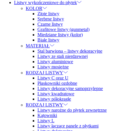
Listwy wykończeniowe do płytek
KOLOR
Złote listwy
Srebrne listwy
Czarne listwy
Grafitowe listwy (gunmetal)
Miedziane listwy (kolor)
Białe listwy
MATERIAŁ
Stal barwiona – listwy dekoracyjne
Listwy ze stali nierdzewnej
Listwy aluminiowe
Listwy mosiężne
RODZAJ LISTWY
Listwy C oraz U
Płaskowniki ozdobne
Listwy dekoracyjne samoprzylepne
Listwy kwadratowe
Listwy półokrągłe
RODZAJ LISTWY
Listwy narożne do płytek zewnętrzne
Kątowniki
Listwy L
Listwy łączące panele z płytkami