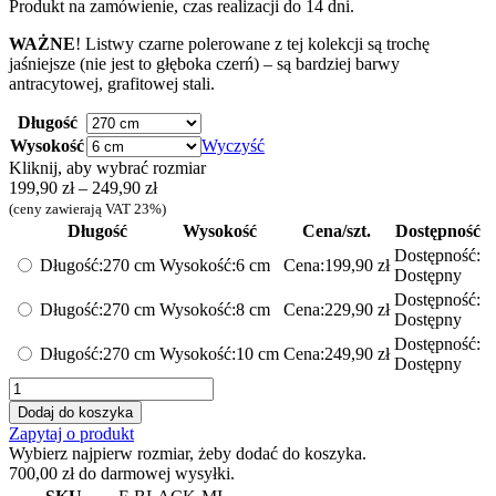
Produkt na zamówienie, czas realizacji do 14 dni.
WAŻNE
! Listwy czarne polerowane z tej kolekcji są trochę
jaśniejsze (nie jest to głęboka czerń) – są bardziej barwy
antracytowej, grafitowej stali.
Długość
Wysokość
Wyczyść
Kliknij, aby wybrać rozmiar
Zakres
199,90
zł
–
249,90
zł
cen:
(ceny zawierają VAT 23%)
od
Długość
Wysokość
Cena/szt.
Dostępność
199,90 zł
Dostępność:
Długość:
270 cm
Wysokość:
6 cm
Cena:
199,90
zł
do
Dostępny
249,90 zł
Dostępność:
Długość:
270 cm
Wysokość:
8 cm
Cena:
229,90
zł
Dostępny
Dostępność:
Długość:
270 cm
Wysokość:
10 cm
Cena:
249,90
zł
Dostępny
ilość
Listwa
Dodaj do koszyka
przypodłogowa
Zapytaj o produkt
stalowa
Wybierz najpierw rozmiar, żeby dodać do koszyka.
F
700,00
zł
do darmowej wysyłki.
-