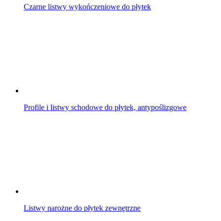
Czarne listwy wykończeniowe do płytek
Profile i listwy schodowe do płytek, antypoślizgowe
Listwy narożne do płytek zewnętrzne