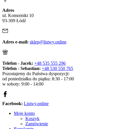
Adres
ul. Komorniki 10
93-309 Łódź
Adres e-mail:
sklep@listwy.online
Telefon - Jacek:
+48 535 555 296
Telefon - Sebastian:
+48 530 550 765
Pozostajemy do Państwa dyspozycji:
od poniedziałku do piątku: 8:30 - 17:00
w soboty: 9:00 - 14:00
Facebook:
Listwy.online
Moje konto
Koszyk
Zamówienie
Regulamin