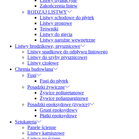
Listwy dylatacyjne
Zakończenia listew
RODZAJ LISTWY
Listwy schodowe do płytek
Listwy progowe
Teowniki
Listwy do gięcia
Listwy narożne wewnętrzne
Listwy brodzikowe, prysznicowe
Listwy spadkowe do odpływu liniowego
Listwy do szyby prysznicowej
Listwy czołowe
Chemia budowlana
Fugi
Fugi do płytek
Posadzki żywiczne
Żywice poliuretanowe
Żywice poliasparginowe
Posadzki epoksydowe (żywice)
Grunt epoksydowy
Płatki epoksydowe
Sztukateria
Panele ścienne
Listwy karniszowe
Listwy na ścianę