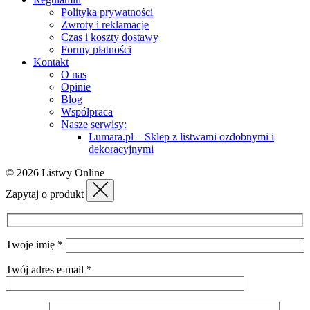
Polityka prywatności
Zwroty i reklamacje
Czas i koszty dostawy
Formy płatności
Kontakt
O nas
Opinie
Blog
Współpraca
Nasze serwisy:
Lumara.pl – Sklep z listwami ozdobnymi i
dekoracyjnymi
© 2026 Listwy Online
Zapytaj o produkt
Twoje imię *
Twój adres e-mail *