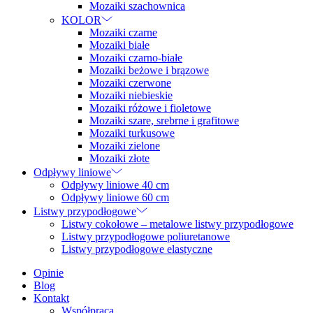
Mozaiki szachownica
KOLOR
Mozaiki czarne
Mozaiki białe
Mozaiki czarno-białe
Mozaiki beżowe i brązowe
Mozaiki czerwone
Mozaiki niebieskie
Mozaiki różowe i fioletowe
Mozaiki szare, srebrne i grafitowe
Mozaiki turkusowe
Mozaiki zielone
Mozaiki złote
Odpływy liniowe
Odpływy liniowe 40 cm
Odpływy liniowe 60 cm
Listwy przypodłogowe
Listwy cokołowe – metalowe listwy przypodłogowe
Listwy przypodłogowe poliuretanowe
Listwy przypodłogowe elastyczne
Opinie
Blog
Kontakt
Współpraca