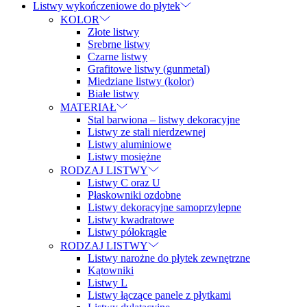
Listwy wykończeniowe do płytek
KOLOR
Złote listwy
Srebrne listwy
Czarne listwy
Grafitowe listwy (gunmetal)
Miedziane listwy (kolor)
Białe listwy
MATERIAŁ
Stal barwiona – listwy dekoracyjne
Listwy ze stali nierdzewnej
Listwy aluminiowe
Listwy mosiężne
RODZAJ LISTWY
Listwy C oraz U
Płaskowniki ozdobne
Listwy dekoracyjne samoprzylepne
Listwy kwadratowe
Listwy półokrągłe
RODZAJ LISTWY
Listwy narożne do płytek zewnętrzne
Kątowniki
Listwy L
Listwy łączące panele z płytkami