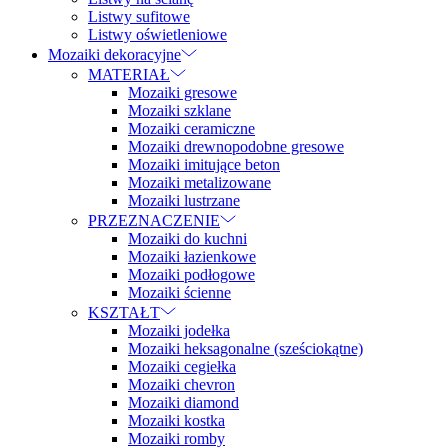
Listwy sufitowe
Listwy oświetleniowe
Mozaiki dekoracyjne
MATERIAŁ
Mozaiki gresowe
Mozaiki szklane
Mozaiki ceramiczne
Mozaiki drewnopodobne gresowe
Mozaiki imitujące beton
Mozaiki metalizowane
Mozaiki lustrzane
PRZEZNACZENIE
Mozaiki do kuchni
Mozaiki łazienkowe
Mozaiki podłogowe
Mozaiki ścienne
KSZTAŁT
Mozaiki jodełka
Mozaiki heksagonalne (sześciokątne)
Mozaiki cegiełka
Mozaiki chevron
Mozaiki diamond
Mozaiki kostka
Mozaiki romby