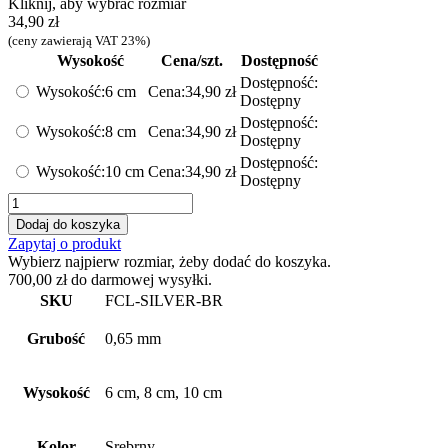
Kliknij, aby wybrać rozmiar
34,90
zł
(ceny zawierają VAT 23%)
Wysokość
Cena/szt.
Dostępność
Dostępność:
Wysokość:
6 cm
Cena:
34,90
zł
Dostępny
Dostępność:
Wysokość:
8 cm
Cena:
34,90
zł
Dostępny
Dostępność:
Wysokość:
10 cm
Cena:
34,90
zł
Dostępny
ilość
NAROŻNIK
Dodaj do koszyka
ZEWNĘTRZNY
Zapytaj o produkt
DO
Wybierz najpierw rozmiar, żeby dodać do koszyka.
LISTEW
700,00
zł
do darmowej wysyłki.
PRZYPODŁOGOWYCH
SKU
FCL-SILVER-BR
FC
SREBRNY
Grubość
0,65 mm
MAT
Wysokość
6 cm, 8 cm, 10 cm
Kolor
Srebrny