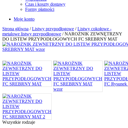
Czas i koszty dostawy
Formy płatności
Moje konto
Strona główna
/
Listwy przypodłogowe
/
Listwy cokołowe -
metalowe listwy przypodłogowe
/ NAROŻNIK ZEWNĘTRZNY
DO LISTEW PRZYPODŁOGOWYCH FC SREBRNY MAT
Wszystkie rodzaje