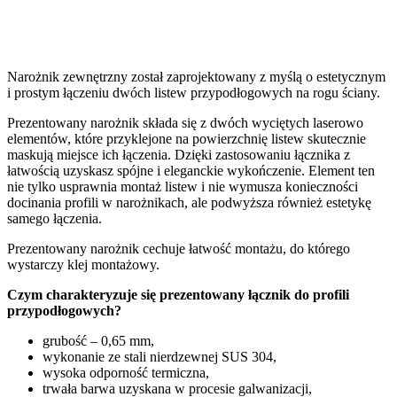
Narożnik zewnętrzny został zaprojektowany z myślą o estetycznym
i prostym łączeniu dwóch listew przypodłogowych na rogu ściany.
Prezentowany narożnik składa się z dwóch wyciętych laserowo
elementów, które przyklejone na powierzchnię listew skutecznie
maskują miejsce ich łączenia. Dzięki zastosowaniu łącznika z
łatwością uzyskasz spójne i eleganckie wykończenie. Element ten
nie tylko usprawnia montaż listew i nie wymusza konieczności
docinania profili w narożnikach, ale podwyższa również estetykę
samego łączenia.
Prezentowany narożnik cechuje łatwość montażu, do którego
wystarczy klej montażowy.
Czym charakteryzuje się prezentowany łącznik do profili
przypodłogowych?
grubość – 0,65 mm,
wykonanie ze stali nierdzewnej SUS 304,
wysoka odporność termiczna,
trwała barwa uzyskana w procesie galwanizacji,