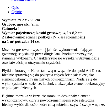
Opis
Opinie
Wymiar:
29.2 x 25.0 cm
Grubość mozaiki:
9mm
Gatunek:
I
Wymiar pojedynczej kostki gresowej:
4,7 x 8,2 cm
Zastosowanie:
ściana i podłoga (IV klasa ścieralności)
na 1 m² potrzeba 14 szt.
Mozaika gresowa o wysokiej jakości wykończenia, dającym
gwarancję satysfakcji przez długie lata. Produkt precyzyjnie,
starannie wykonany. Charakteryzuje się wysoką wytrzymałością
oraz łatwością w utrzymaniu czystości.
Płytki dekoracyjne Karo stanowią nawiązanie do epoki Art Deco.
Idealnie sprawdzą się do pokrycia całych ścian jak także jako
element dekoracyjny na małych powierzchniach. Nadają się do
wykorzystania w łazience, kuchni, a także jako element dekoracyjny
w pokojach dziennych.
Błękitna mozaika w kształcie rombu to doskonały element
wykończeniowy, który z powodzeniem spełni rolę estetyczną.
Idealny wybór dla osób, które chcą subtelnie ożywić swoje wnętrze.