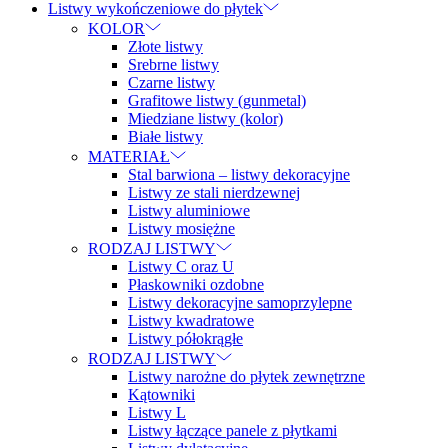
Listwy wykończeniowe do płytek
KOLOR
Złote listwy
Srebrne listwy
Czarne listwy
Grafitowe listwy (gunmetal)
Miedziane listwy (kolor)
Białe listwy
MATERIAŁ
Stal barwiona – listwy dekoracyjne
Listwy ze stali nierdzewnej
Listwy aluminiowe
Listwy mosiężne
RODZAJ LISTWY
Listwy C oraz U
Płaskowniki ozdobne
Listwy dekoracyjne samoprzylepne
Listwy kwadratowe
Listwy półokrągłe
RODZAJ LISTWY
Listwy narożne do płytek zewnętrzne
Kątowniki
Listwy L
Listwy łączące panele z płytkami