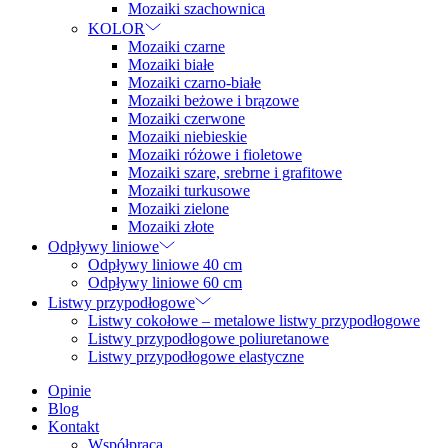
Mozaiki szachownica
KOLOR
Mozaiki czarne
Mozaiki białe
Mozaiki czarno-białe
Mozaiki beżowe i brązowe
Mozaiki czerwone
Mozaiki niebieskie
Mozaiki różowe i fioletowe
Mozaiki szare, srebrne i grafitowe
Mozaiki turkusowe
Mozaiki zielone
Mozaiki złote
Odpływy liniowe
Odpływy liniowe 40 cm
Odpływy liniowe 60 cm
Listwy przypodłogowe
Listwy cokołowe – metalowe listwy przypodłogowe
Listwy przypodłogowe poliuretanowe
Listwy przypodłogowe elastyczne
Opinie
Blog
Kontakt
Współpraca