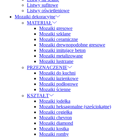
Listwy sufitowe
Listwy oświetleniowe
Mozaiki dekoracyjne
MATERIAŁ
Mozaiki gresowe
Mozaiki szklane
Mozaiki ceramiczne
Mozaiki drewnopodobne gresowe
Mozaiki imitujące beton
Mozaiki metalizowane
Mozaiki lustrzane
PRZEZNACZENIE
Mozaiki do kuchni
Mozaiki łazienkowe
Mozaiki podłogowe
Mozaiki ścienne
KSZTAŁT
Mozaiki jodełka
Mozaiki heksagonalne (sześciokątne)
Mozaiki cegiełka
Mozaiki chevron
Mozaiki diamond
Mozaiki kostka
Mozaiki romby