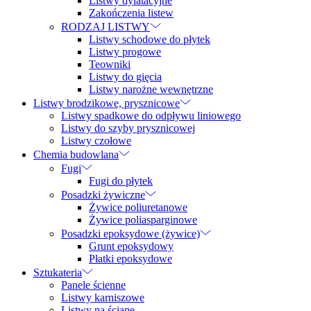
Listwy dylatacyjne
Zakończenia listew
RODZAJ LISTWY
Listwy schodowe do płytek
Listwy progowe
Teowniki
Listwy do gięcia
Listwy narożne wewnętrzne
Listwy brodzikowe, prysznicowe
Listwy spadkowe do odpływu liniowego
Listwy do szyby prysznicowej
Listwy czołowe
Chemia budowlana
Fugi
Fugi do płytek
Posadzki żywiczne
Żywice poliuretanowe
Żywice poliasparginowe
Posadzki epoksydowe (żywice)
Grunt epoksydowy
Płatki epoksydowe
Sztukateria
Panele ścienne
Listwy karniszowe
Listwy na ścianę