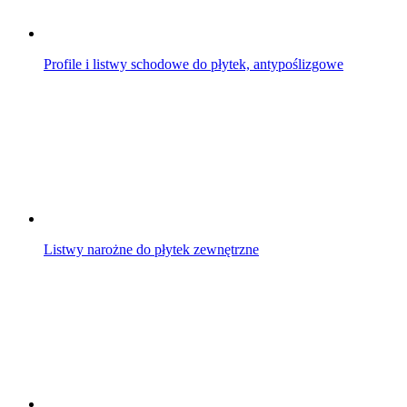
Profile i listwy schodowe do płytek, antypoślizgowe
Listwy narożne do płytek zewnętrzne