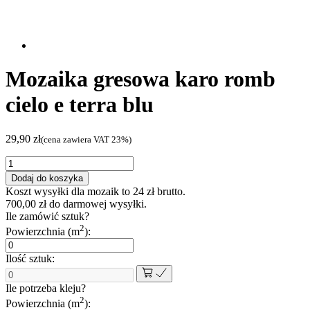
Mozaika gresowa karo romb
cielo e terra blu
29,90
zł
(cena zawiera VAT 23%)
ilość
Mozaika
Dodaj do koszyka
gresowa
Koszt wysyłki dla mozaik to
24
zł
brutto.
karo
700,00
zł
do darmowej wysyłki.
romb
Ile zamówić sztuk?
cielo
2
Powierzchnia (m
):
e
terra
Ilość sztuk:
blu
Ile potrzeba kleju?
2
Powierzchnia (m
):