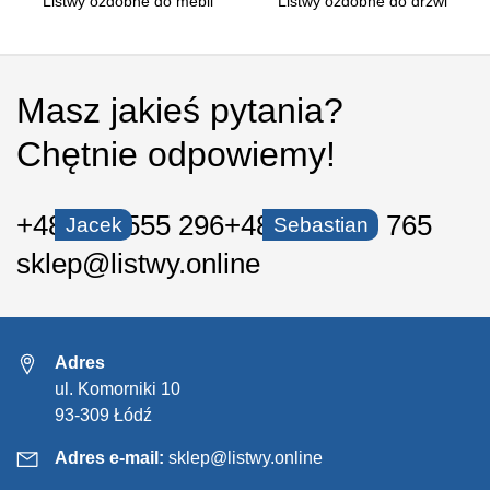
Listwy ozdobne do mebli
Listwy ozdobne do drzwi
Masz jakieś pytania?
Chętnie odpowiemy!
+48 535 555 296
+48 530 550 765
Jacek
Sebastian
sklep@listwy.online
Adres
ul. Komorniki 10
93-309 Łódź
Adres e-mail:
sklep@listwy.online