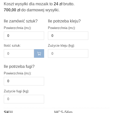
Koszt wysyłki dla mozaik to
24
zł
brutto.
CERAMICZNA
700,00
zł
do darmowej wysyłki.
MINI
PIANO
Ile zamówić sztuk?
Ile potrzeba kleju?
DEEP
Powierzchnia (m
):
Powierzchnia (m
):
2
2
BLUE
Ilość sztuk:
Zużycie kleju (kg):
Ile potrzeba fugi?
Powierzchnia (m
):
2
Zużycie fugi (kg):
SKU
MCS-56m