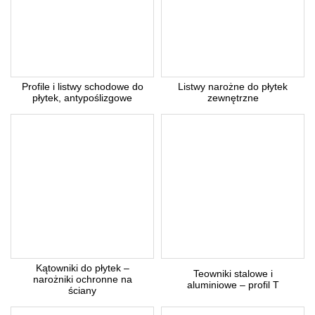
Profile i listwy schodowe do
Listwy narożne do płytek
płytek, antypoślizgowe
zewnętrzne
Kątowniki do płytek –
Teowniki stalowe i
narożniki ochronne na
aluminiowe – profil T
ściany