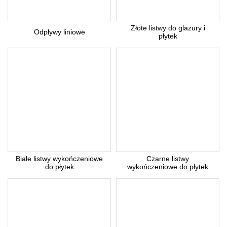
Złote listwy do glazury i
Z uwagi dużą ilość spamu, wymagana jest weryfikacja.
Odpływy liniowe
płytek
Wpisz słowo 'nora' od tyłu:
* Pola wymagane
Odpowiedź wyślemy na podany adres e-mail.
Anuluj
Białe listwy wykończeniowe
Czarne listwy
do płytek
wykończeniowe do płytek