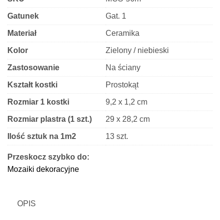
Gatunek
Gat. 1
Materiał
Ceramika
Kolor
Zielony / niebieski
Zastosowanie
Na ściany
Kształt kostki
Prostokąt
Rozmiar 1 kostki
9,2 x 1,2 cm
Rozmiar plastra (1 szt.)
29 x 28,2 cm
Ilość sztuk na 1m2
13 szt.
Grubość
7 mm
Przeskocz szybko do:
Mozaiki dekoracyjne
Wykończenie
Błyszczące
OPIS