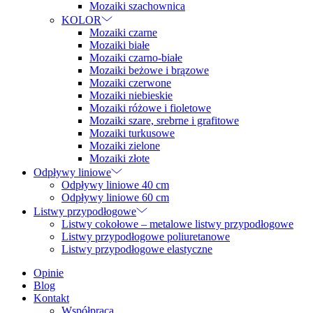
Mozaiki szachownica
KOLOR
Mozaiki czarne
Mozaiki białe
Mozaiki czarno-białe
Mozaiki beżowe i brązowe
Mozaiki czerwone
Mozaiki niebieskie
Mozaiki różowe i fioletowe
Mozaiki szare, srebrne i grafitowe
Mozaiki turkusowe
Mozaiki zielone
Mozaiki złote
Odpływy liniowe
Odpływy liniowe 40 cm
Odpływy liniowe 60 cm
Listwy przypodłogowe
Listwy cokołowe – metalowe listwy przypodłogowe
Listwy przypodłogowe poliuretanowe
Listwy przypodłogowe elastyczne
Opinie
Blog
Kontakt
Współpraca