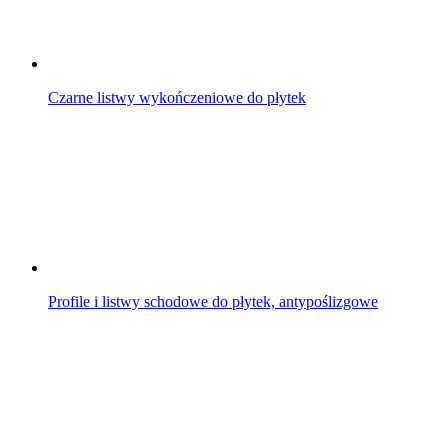
Czarne listwy wykończeniowe do płytek
Profile i listwy schodowe do płytek, antypoślizgowe