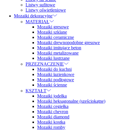
Listwy sufitowe
Listwy oświetleniowe
Mozaiki dekoracyjne
MATERIAŁ
Mozaiki gresowe
Mozaiki szklane
Mozaiki ceramiczne
Mozaiki drewnopodobne gresowe
Mozaiki imitujące beton
Mozaiki metalizowane
Mozaiki lustrzane
PRZEZNACZENIE
Mozaiki do kuchni
Mozaiki łazienkowe
Mozaiki podłogowe
Mozaiki ścienne
KSZTAŁT
Mozaiki jodełka
Mozaiki heksagonalne (sześciokątne)
Mozaiki cegiełka
Mozaiki chevron
Mozaiki diamond
Mozaiki kostka
Mozaiki romby