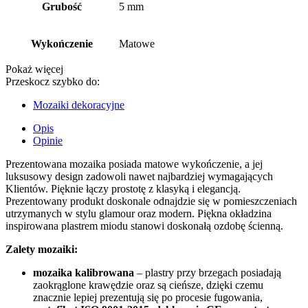
Grubość
5 mm
Wykończenie
Matowe
Pokaż więcej
Przeskocz szybko do:
Mozaiki dekoracyjne
Opis
Opinie
Prezentowana mozaika posiada matowe wykończenie, a jej
luksusowy design zadowoli nawet najbardziej wymagających
Klientów. Pięknie łączy prostotę z klasyką i elegancją.
Prezentowany produkt doskonale odnajdzie się w pomieszczeniach
utrzymanych w stylu glamour oraz modern. Piękna okładzina
inspirowana plastrem miodu stanowi doskonałą ozdobę ścienną.
Zalety mozaiki:
mozaika kalibrowana
– plastry przy brzegach posiadają
zaokrąglone krawędzie oraz są cieńsze, dzięki czemu
znacznie lepiej prezentują się po procesie fugowania,