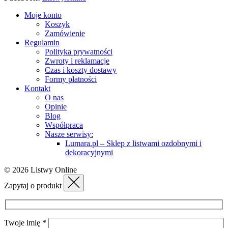
Moje konto
Koszyk
Zamówienie
Regulamin
Polityka prywatności
Zwroty i reklamacje
Czas i koszty dostawy
Formy płatności
Kontakt
O nas
Opinie
Blog
Współpraca
Nasze serwisy:
Lumara.pl – Sklep z listwami ozdobnymi i
dekoracyjnymi
© 2026 Listwy Online
Zapytaj o produkt
Twoje imię *