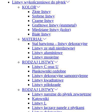
Listwy wykończeniowe do płytek
KOLOR
Złote listwy
Srebrne listwy
Czarne listwy
Grafitowe listwy (gunmetal)
Miedziane listwy (kolor)
Białe listwy
MATERIAŁ
Stal barwiona – listwy dekoracyjne
Listwy ze stali nierdzewnej
Listwy aluminiowe
Listwy mosiężne
RODZAJ LISTWY
Listwy C oraz U
Płaskowniki ozdobne
Listwy dekoracyjne samoprzylepne
Listwy kwadratowe
Listwy półokrągłe
RODZAJ LISTWY
Listwy narożne do płytek zewnętrzne
Kątowniki
Listwy L
Listwy łączące panele z płytkami