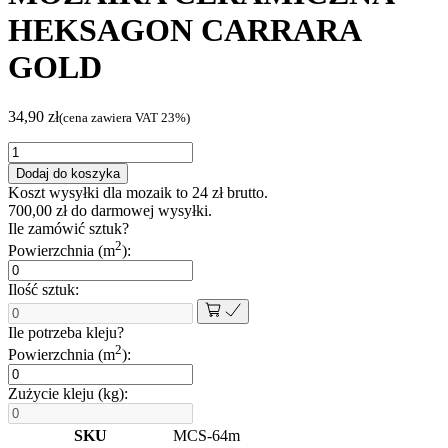
HEKSAGON CARRARA
GOLD
34,90
zł
(cena zawiera VAT 23%)
ilość
MOZAIKA
Dodaj do koszyka
CERAMICZNA
Koszt wysyłki dla mozaik to
24
zł
brutto.
HEKSAGON
700,00
zł
do darmowej wysyłki.
CARRARA
Ile zamówić sztuk?
GOLD
2
Powierzchnia (m
):
Ilość sztuk:
Ile potrzeba kleju?
2
Powierzchnia (m
):
Zużycie kleju (kg):
SKU
MCS-64m