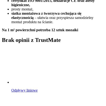
certyfikat ISO 9001:2015, deklaracje CE oraz atesty
higieniczne,
prosty montaż,
siatka montażowa z tworzywa cechująca się
elastycznością
– ułatwia oraz przyspiesza samodzielny
montaż produktu na ścianie.
Na 1 m² powierzchni potrzeba 12 sztuk mozaiki
Brak opinii z TrustMate
Odpływy liniowe