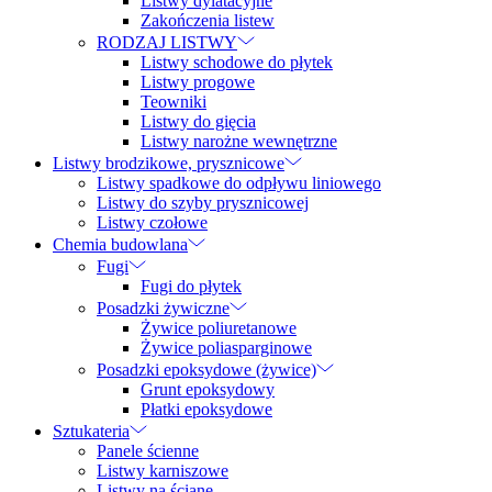
Listwy dylatacyjne
Zakończenia listew
RODZAJ LISTWY
Listwy schodowe do płytek
Listwy progowe
Teowniki
Listwy do gięcia
Listwy narożne wewnętrzne
Listwy brodzikowe, prysznicowe
Listwy spadkowe do odpływu liniowego
Listwy do szyby prysznicowej
Listwy czołowe
Chemia budowlana
Fugi
Fugi do płytek
Posadzki żywiczne
Żywice poliuretanowe
Żywice poliasparginowe
Posadzki epoksydowe (żywice)
Grunt epoksydowy
Płatki epoksydowe
Sztukateria
Panele ścienne
Listwy karniszowe
Listwy na ścianę