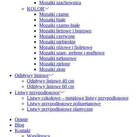
Mozaiki szachownica
KOLOR
Mozaiki czarne
Mozaiki białe
Mozaiki czarno-białe
Mozaiki beżowe i brązowe
Mozaiki czerwone
Mozaiki niebieskie
Mozaiki różowe i fioletowe
Mozaiki szare, srebrne i grafitowe
Mozaiki turkusowe
Mozaiki zielone
Mozaiki złote
Odpływy liniowe
Odpływy liniowe 40 cm
Odpływy liniowe 60 cm
Listwy przypodłogowe
Listwy cokołowe – metalowe listwy przypodłogowe
Listwy przypodłogowe poliuretanowe
Listwy przypodłogowe elastyczne
Opinie
Blog
Kontakt
Współpraca