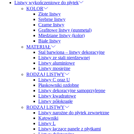
Listwy wykończeniowe do płytek
KOLOR
Złote listwy
Srebrne listwy
Czarne listwy
Grafitowe listwy (gunmetal)
Miedziane listwy (kolor)
Białe listwy
MATERIAŁ
Stal barwiona – listwy dekoracyjne
Listwy ze stali nierdzewnej
Listwy aluminiowe
Listwy mosiężne
RODZAJ LISTWY
Listwy C oraz U
Płaskowniki ozdobne
Listwy dekoracyjne samoprzylepne
Listwy kwadratowe
Listwy półokrągłe
RODZAJ LISTWY
Listwy narożne do płytek zewnętrzne
Kątowniki
Listwy L
Listwy łączące panele z płytkami