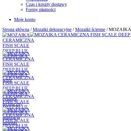
Czas i koszty dostawy
Formy płatności
Moje konto
Strona główna
/
Mozaiki dekoracyjne
/
Mozaiki ścienne
/ MOZAIKA