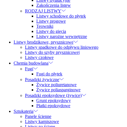
Listwy dylatacyjne
Zakończenia listew
RODZAJ LISTWY
Listwy schodowe do płytek
Listwy progowe
Teowniki
Listwy do gięcia
Listwy narożne wewnętrzne
Listwy brodzikowe, prysznicowe
Listwy spadkowe do odpływu liniowego
Listwy do szyby prysznicowej
Listwy czołowe
Chemia budowlana
Fugi
Fugi do płytek
Posadzki żywiczne
Żywice poliuretanowe
Żywice poliasparginowe
Posadzki epoksydowe (żywice)
Grunt epoksydowy
Płatki epoksydowe
Sztukateria
Panele ścienne
Listwy karniszowe
Listwy na ścianę