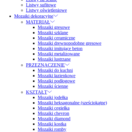
Listwy sufitowe
Listwy oświetleniowe
Mozaiki dekoracyjne
MATERIAŁ
Mozaiki gresowe
Mozaiki szklane
Mozaiki ceramiczne
Mozaiki drewnopodobne gresowe
Mozaiki imitujące beton
Mozaiki metalizowane
Mozaiki lustrzane
PRZEZNACZENIE
Mozaiki do kuchni
Mozaiki łazienkowe
Mozaiki podłogowe
Mozaiki ścienne
KSZTAŁT
Mozaiki jodełka
Mozaiki heksagonalne (sześciokątne)
Mozaiki cegiełka
Mozaiki chevron
Mozaiki diamond
Mozaiki kostka
Mozaiki romby