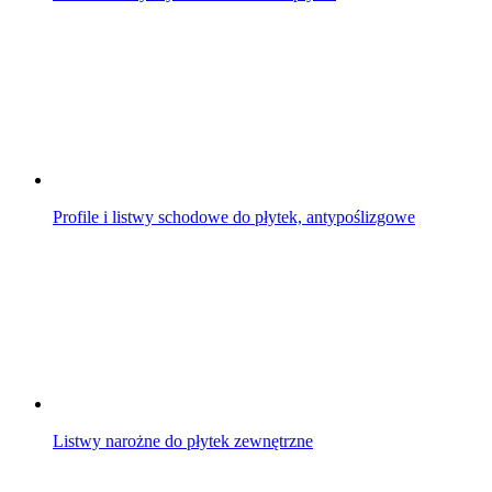
Profile i listwy schodowe do płytek, antypoślizgowe
Listwy narożne do płytek zewnętrzne