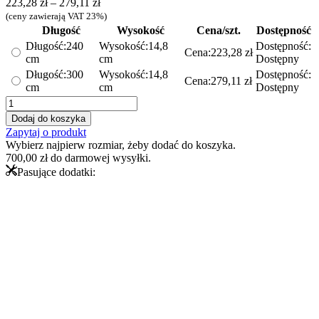
Zakres
223,28
zł
–
279,11
zł
cen:
(ceny zawierają VAT 23%)
od
Długość
Wysokość
Cena/szt.
Dostępność
223,28 zł
Długość:
240
Wysokość:
14,8
Dostępność:
Cena:
223,28
zł
do
cm
cm
Dostępny
279,11 zł
Długość:
300
Wysokość:
14,8
Dostępność:
Cena:
279,11
zł
cm
cm
Dostępny
ilość
Listwa
Dodaj do koszyka
QL036
Zapytaj o produkt
Mardom
Wybierz najpierw rozmiar, żeby dodać do koszyka.
Decor
700,00
zł
do darmowej wysyłki.
-
Pasujące dodatki:
karniszowa