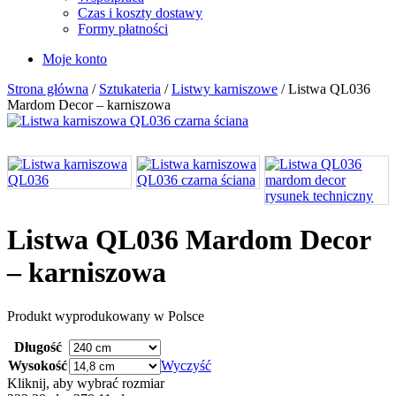
Czas i koszty dostawy
Formy płatności
Moje konto
Strona główna
/
Sztukateria
/
Listwy karniszowe
/ Listwa QL036
Mardom Decor – karniszowa
Listwa QL036 Mardom Decor
– karniszowa
Produkt wyprodukowany w Polsce
Długość
Wysokość
Wyczyść
Kliknij, aby wybrać rozmiar