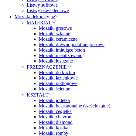
Listwy sufitowe
Listwy oświetleniowe
Mozaiki dekoracyjne
MATERIAŁ
Mozaiki gresowe
Mozaiki szklane
Mozaiki ceramiczne
Mozaiki drewnopodobne gresowe
Mozaiki imitujące beton
Mozaiki metalizowane
Mozaiki lustrzane
PRZEZNACZENIE
Mozaiki do kuchni
Mozaiki łazienkowe
Mozaiki podłogowe
Mozaiki ścienne
KSZTAŁT
Mozaiki jodełka
Mozaiki heksagonalne (sześciokątne)
Mozaiki cegiełka
Mozaiki chevron
Mozaiki diamond
Mozaiki kostka
Mozaiki romby