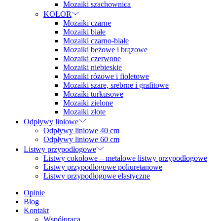
Mozaiki szachownica
KOLOR
Mozaiki czarne
Mozaiki białe
Mozaiki czarno-białe
Mozaiki beżowe i brązowe
Mozaiki czerwone
Mozaiki niebieskie
Mozaiki różowe i fioletowe
Mozaiki szare, srebrne i grafitowe
Mozaiki turkusowe
Mozaiki zielone
Mozaiki złote
Odpływy liniowe
Odpływy liniowe 40 cm
Odpływy liniowe 60 cm
Listwy przypodłogowe
Listwy cokołowe – metalowe listwy przypodłogowe
Listwy przypodłogowe poliuretanowe
Listwy przypodłogowe elastyczne
Opinie
Blog
Kontakt
Współpraca