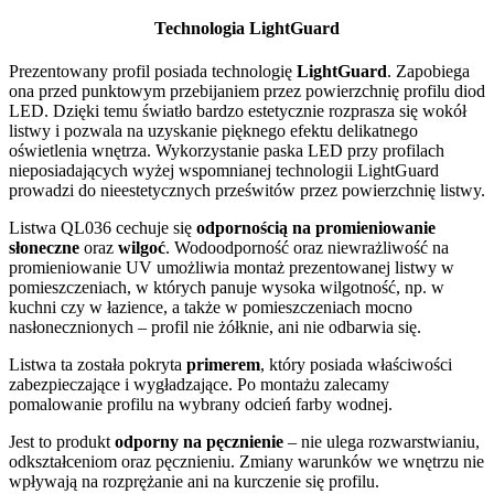
Technologia LightGuard
Prezentowany profil posiada technologię
LightGuard
. Zapobiega
ona przed punktowym przebijaniem przez powierzchnię profilu diod
LED. Dzięki temu światło bardzo estetycznie rozprasza się wokół
listwy i pozwala na uzyskanie pięknego efektu delikatnego
oświetlenia wnętrza. Wykorzystanie paska LED przy profilach
nieposiadających wyżej wspomnianej technologii LightGuard
prowadzi do nieestetycznych prześwitów przez powierzchnię listwy.
Listwa QL036 cechuje się
odpornością na promieniowanie
słoneczne
oraz
wilgoć
. Wodoodporność oraz niewrażliwość na
promieniowanie UV umożliwia montaż prezentowanej listwy w
pomieszczeniach, w których panuje wysoka wilgotność, np. w
kuchni czy w łazience, a także w pomieszczeniach mocno
nasłonecznionych – profil nie żółknie, ani nie odbarwia się.
Listwa ta została pokryta
primerem
, który posiada właściwości
zabezpieczające i wygładzające. Po montażu zalecamy
pomalowanie profilu na wybrany odcień farby wodnej.
Jest to produkt
odporny na pęcznienie
– nie ulega rozwarstwianiu,
odkształceniom oraz pęcznieniu. Zmiany warunków we wnętrzu nie
wpływają na rozprężanie ani na kurczenie się profilu.