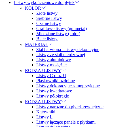
Listwy wykończeniowe do płytek
KOLOR
Złote listwy
Srebrne listwy
Czarne listwy
Grafitowe listwy (gunmetal)
Miedziane listwy (kolor)
Białe listwy
MATERIAŁ
Stal barwiona – listwy dekoracyjne
Listwy ze stali nierdzewnej
Listwy aluminiowe
Listwy mosiężne
RODZAJ LISTWY
Listwy C oraz U
Płaskowniki ozdobne
Listwy dekoracyjne samoprzylepne
Listwy kwadratowe
Listwy półokrągłe
RODZAJ LISTWY
Listwy narożne do płytek zewnętrzne
Kątowniki
Listwy L
Listwy łączące panele z płytkami