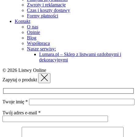
Zwroty i reklamacje
Czas i koszty dostawy
Formy płatności
Kontakt
O nas
Opinie
Blog
Współpraca
Nasze serwisy:
Lumara.pl – Sklep z listwami ozdobnymi i
dekoracyjnymi
© 2026 Listwy Online
Zapytaj o produkt
Twoje imię *
Twój adres e-mail *