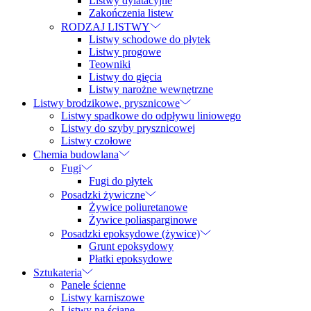
Listwy dylatacyjne
Zakończenia listew
RODZAJ LISTWY
Listwy schodowe do płytek
Listwy progowe
Teowniki
Listwy do gięcia
Listwy narożne wewnętrzne
Listwy brodzikowe, prysznicowe
Listwy spadkowe do odpływu liniowego
Listwy do szyby prysznicowej
Listwy czołowe
Chemia budowlana
Fugi
Fugi do płytek
Posadzki żywiczne
Żywice poliuretanowe
Żywice poliasparginowe
Posadzki epoksydowe (żywice)
Grunt epoksydowy
Płatki epoksydowe
Sztukateria
Panele ścienne
Listwy karniszowe
Listwy na ścianę