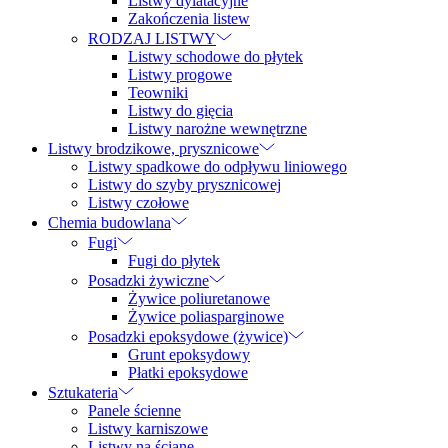
Listwy dylatacyjne
Zakończenia listew
RODZAJ LISTWY
Listwy schodowe do płytek
Listwy progowe
Teowniki
Listwy do gięcia
Listwy narożne wewnętrzne
Listwy brodzikowe, prysznicowe
Listwy spadkowe do odpływu liniowego
Listwy do szyby prysznicowej
Listwy czołowe
Chemia budowlana
Fugi
Fugi do płytek
Posadzki żywiczne
Żywice poliuretanowe
Żywice poliasparginowe
Posadzki epoksydowe (żywice)
Grunt epoksydowy
Płatki epoksydowe
Sztukateria
Panele ścienne
Listwy karniszowe
Listwy na ścianę