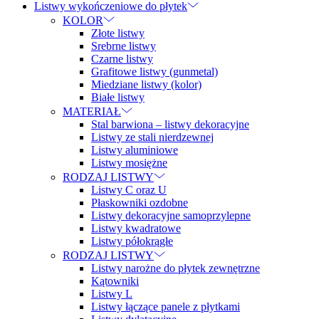
Listwy wykończeniowe do płytek
KOLOR
Złote listwy
Srebrne listwy
Czarne listwy
Grafitowe listwy (gunmetal)
Miedziane listwy (kolor)
Białe listwy
MATERIAŁ
Stal barwiona – listwy dekoracyjne
Listwy ze stali nierdzewnej
Listwy aluminiowe
Listwy mosiężne
RODZAJ LISTWY
Listwy C oraz U
Płaskowniki ozdobne
Listwy dekoracyjne samoprzylepne
Listwy kwadratowe
Listwy półokrągłe
RODZAJ LISTWY
Listwy narożne do płytek zewnętrzne
Kątowniki
Listwy L
Listwy łączące panele z płytkami