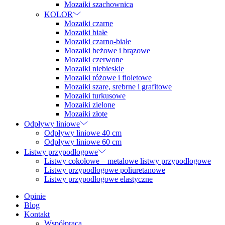
Mozaiki szachownica
KOLOR
Mozaiki czarne
Mozaiki białe
Mozaiki czarno-białe
Mozaiki beżowe i brązowe
Mozaiki czerwone
Mozaiki niebieskie
Mozaiki różowe i fioletowe
Mozaiki szare, srebrne i grafitowe
Mozaiki turkusowe
Mozaiki zielone
Mozaiki złote
Odpływy liniowe
Odpływy liniowe 40 cm
Odpływy liniowe 60 cm
Listwy przypodłogowe
Listwy cokołowe – metalowe listwy przypodłogowe
Listwy przypodłogowe poliuretanowe
Listwy przypodłogowe elastyczne
Opinie
Blog
Kontakt
Współpraca