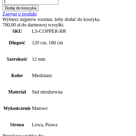
ilość
Listwa
Dodaj do koszyka
prysznicowa
Zapytaj o produkt
spadkowa
Wybierz najpierw rozmiar, żeby dodać do koszyka.
przyścienna
700,00
zł
do darmowej wysyłki.
-
SKU
LS-COPPER-BR
stal
nierdzewna
Długość
120 cm, 180 cm
-
miedziany
matowy
Szerokość
12 mm
Kolor
Miedziany
Materiał
Stal nierdzewna
Wykończenie
Matowe
Strona
Lewa, Prawa
Przeskocz szybko do: