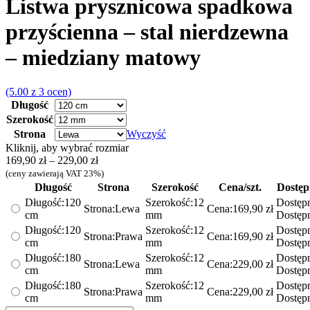
Listwa prysznicowa spadkowa
przyścienna – stal nierdzewna
– miedziany matowy
(5.00 z 3 ocen)
Długość
Szerokość
Strona
Wyczyść
Kliknij, aby wybrać rozmiar
Zakres
169,90
zł
–
229,00
zł
cen:
(ceny zawierają VAT 23%)
od
Długość
Strona
Szerokość
Cena/szt.
Dostęp
169,90 zł
Długość:
120
Szerokość:
12
Dostęp
Strona:
Lewa
Cena:
169,90
zł
do
cm
mm
Dostęp
229,00 zł
Długość:
120
Szerokość:
12
Dostęp
Strona:
Prawa
Cena:
169,90
zł
cm
mm
Dostęp
Długość:
180
Szerokość:
12
Dostęp
Strona:
Lewa
Cena:
229,00
zł
cm
mm
Dostęp
Długość:
180
Szerokość:
12
Dostęp
Strona:
Prawa
Cena:
229,00
zł
cm
mm
Dostęp