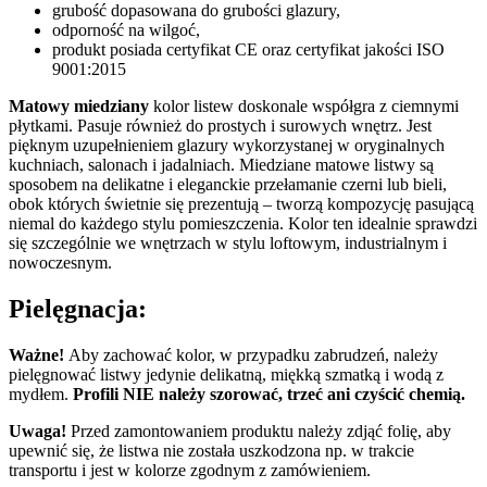
grubość dopasowana do grubości glazury,
odporność na wilgoć,
produkt posiada certyfikat CE oraz certyfikat jakości ISO
9001:2015
Matowy miedziany
kolor listew doskonale współgra z ciemnymi
płytkami. Pasuje również do prostych i surowych wnętrz. Jest
pięknym uzupełnieniem glazury wykorzystanej w oryginalnych
kuchniach, salonach i jadalniach. Miedziane matowe listwy są
sposobem na delikatne i eleganckie przełamanie czerni lub bieli,
obok których świetnie się prezentują – tworzą kompozycję pasującą
niemal do każdego stylu pomieszczenia. Kolor ten idealnie sprawdzi
się szczególnie we wnętrzach w stylu loftowym, industrialnym i
nowoczesnym.
Pielęgnacja:
Ważne!
Aby zachować kolor, w przypadku zabrudzeń, należy
pielęgnować listwy jedynie delikatną, miękką szmatką i wodą z
mydłem.
Profili NIE należy szorować, trzeć ani czyścić chemią.
Uwaga!
Przed zamontowaniem produktu należy zdjąć folię, aby
upewnić się, że listwa nie została uszkodzona np. w trakcie
transportu i jest w kolorze zgodnym z zamówieniem.