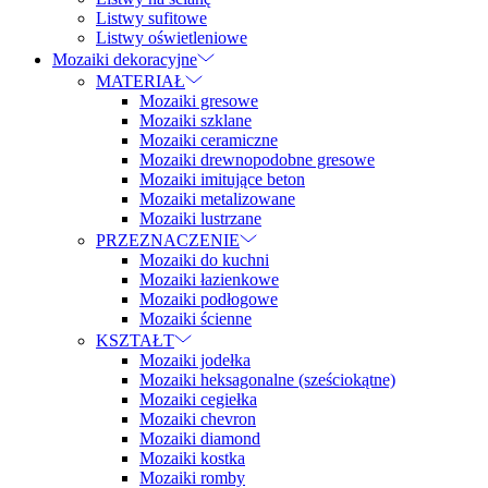
Listwy sufitowe
Listwy oświetleniowe
Mozaiki dekoracyjne
MATERIAŁ
Mozaiki gresowe
Mozaiki szklane
Mozaiki ceramiczne
Mozaiki drewnopodobne gresowe
Mozaiki imitujące beton
Mozaiki metalizowane
Mozaiki lustrzane
PRZEZNACZENIE
Mozaiki do kuchni
Mozaiki łazienkowe
Mozaiki podłogowe
Mozaiki ścienne
KSZTAŁT
Mozaiki jodełka
Mozaiki heksagonalne (sześciokątne)
Mozaiki cegiełka
Mozaiki chevron
Mozaiki diamond
Mozaiki kostka
Mozaiki romby