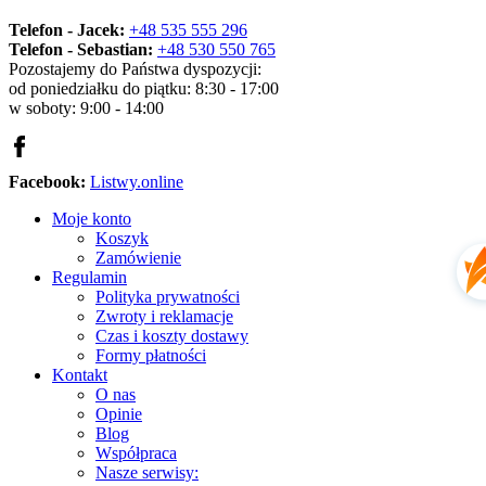
Telefon - Jacek:
+48 535 555 296
Telefon - Sebastian:
+48 530 550 765
Pozostajemy do Państwa dyspozycji:
od poniedziałku do piątku: 8:30 - 17:00
w soboty: 9:00 - 14:00
Facebook:
Listwy.online
Moje konto
Koszyk
Zamówienie
Regulamin
Polityka prywatności
Zwroty i reklamacje
Czas i koszty dostawy
Formy płatności
Kontakt
O nas
Opinie
Blog
Współpraca
Nasze serwisy: