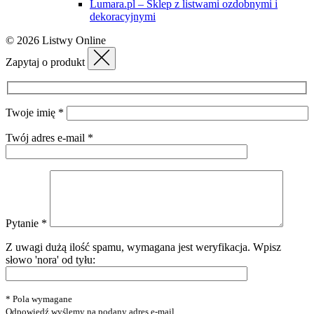
Lumara.pl – Sklep z listwami ozdobnymi i
dekoracyjnymi
© 2026 Listwy Online
Zapytaj o produkt
Twoje imię *
Twój adres e-mail *
Pytanie *
Z uwagi dużą ilość spamu, wymagana jest weryfikacja.
Wpisz
słowo 'nora' od tyłu:
* Pola wymagane
Odpowiedź wyślemy na podany adres e-mail.