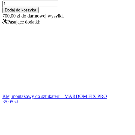
ilość
Listwa
Dodaj do koszyka
MDB112
700,00
zł
do darmowej wysyłki.
Mardom
Pasujące dodatki:
Decor
-
sufitowa
Klej montażowy do sztukaterii - MARDOM FIX PRO
35,05
zł