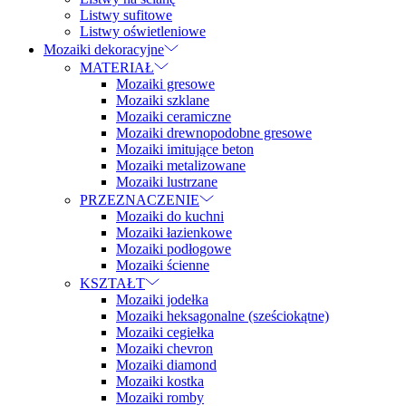
Listwy sufitowe
Listwy oświetleniowe
Mozaiki dekoracyjne
MATERIAŁ
Mozaiki gresowe
Mozaiki szklane
Mozaiki ceramiczne
Mozaiki drewnopodobne gresowe
Mozaiki imitujące beton
Mozaiki metalizowane
Mozaiki lustrzane
PRZEZNACZENIE
Mozaiki do kuchni
Mozaiki łazienkowe
Mozaiki podłogowe
Mozaiki ścienne
KSZTAŁT
Mozaiki jodełka
Mozaiki heksagonalne (sześciokątne)
Mozaiki cegiełka
Mozaiki chevron
Mozaiki diamond
Mozaiki kostka
Mozaiki romby