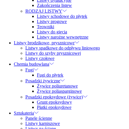
Listwy dylatacyjne
Zakończenia listew
RODZAJ LISTWY
Listwy schodowe do płytek
Listwy progowe
Teowniki
Listwy do gięcia
Listwy narożne wewnętrzne
Listwy brodzikowe, prysznicowe
Listwy spadkowe do odpływu liniowego
Listwy do szyby prysznicowej
Listwy czołowe
Chemia budowlana
Fugi
Fugi do płytek
Posadzki żywiczne
Żywice poliuretanowe
Żywice poliasparginowe
Posadzki epoksydowe (żywice)
Grunt epoksydowy
Płatki epoksydowe
Sztukateria
Panele ścienne
Listwy karniszowe
Listwy na ścianę