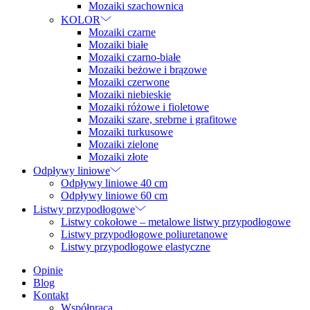
Mozaiki szachownica
KOLOR
Mozaiki czarne
Mozaiki białe
Mozaiki czarno-białe
Mozaiki beżowe i brązowe
Mozaiki czerwone
Mozaiki niebieskie
Mozaiki różowe i fioletowe
Mozaiki szare, srebrne i grafitowe
Mozaiki turkusowe
Mozaiki zielone
Mozaiki złote
Odpływy liniowe
Odpływy liniowe 40 cm
Odpływy liniowe 60 cm
Listwy przypodłogowe
Listwy cokołowe – metalowe listwy przypodłogowe
Listwy przypodłogowe poliuretanowe
Listwy przypodłogowe elastyczne
Opinie
Blog
Kontakt
Współpraca