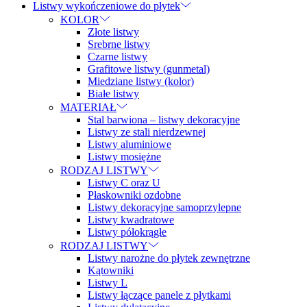
Listwy wykończeniowe do płytek
KOLOR
Złote listwy
Srebrne listwy
Czarne listwy
Grafitowe listwy (gunmetal)
Miedziane listwy (kolor)
Białe listwy
MATERIAŁ
Stal barwiona – listwy dekoracyjne
Listwy ze stali nierdzewnej
Listwy aluminiowe
Listwy mosiężne
RODZAJ LISTWY
Listwy C oraz U
Płaskowniki ozdobne
Listwy dekoracyjne samoprzylepne
Listwy kwadratowe
Listwy półokrągłe
RODZAJ LISTWY
Listwy narożne do płytek zewnętrzne
Kątowniki
Listwy L
Listwy łączące panele z płytkami