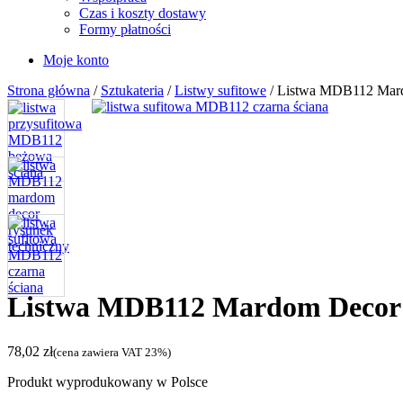
Czas i koszty dostawy
Formy płatności
Moje konto
Strona główna
/
Sztukateria
/
Listwy sufitowe
/ Listwa MDB112 Mard
Listwa MDB112 Mardom Decor 
78,02
zł
(cena zawiera VAT 23%)
Produkt wyprodukowany w Polsce