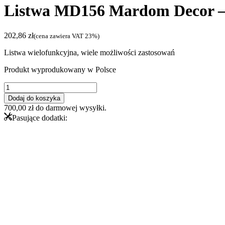
Listwa MD156 Mardom Decor – 
202,86
zł
(cena zawiera VAT 23%)
Listwa wielofunkcyjna, wiele możliwości zastosowań
Produkt wyprodukowany w Polsce
ilość
Listwa
Dodaj do koszyka
MD156
700,00
zł
do darmowej wysyłki.
Mardom
Pasujące dodatki:
Decor
-
sufitowa/karniszowa/oświetleniowa