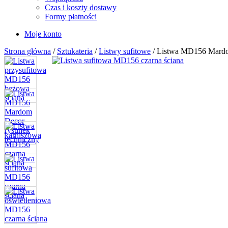
Czas i koszty dostawy
Formy płatności
Moje konto
Strona główna
/
Sztukateria
/
Listwy sufitowe
/ Listwa MD156 Mardom