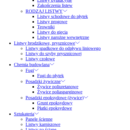
Listwy dylatacyjne
Zakończenia listew
RODZAJ LISTWY
Listwy schodowe do płytek
Listwy progowe
Teowniki
Listwy do gięcia
Listwy narożne wewnętrzne
Listwy brodzikowe, prysznicowe
Listwy spadkowe do odpływu liniowego
Listwy do szyby prysznicowej
Listwy czołowe
Chemia budowlana
Fugi
Fugi do płytek
Posadzki żywiczne
Żywice poliuretanowe
Żywice poliasparginowe
Posadzki epoksydowe (żywice)
Grunt epoksydowy
Płatki epoksydowe
Sztukateria
Panele ścienne
Listwy karniszowe
Listwy na ścianę