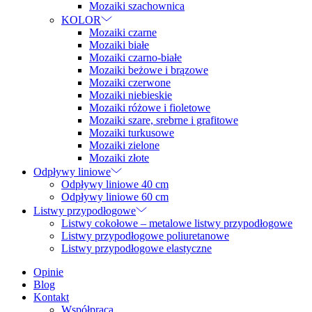
Mozaiki szachownica
KOLOR
Mozaiki czarne
Mozaiki białe
Mozaiki czarno-białe
Mozaiki beżowe i brązowe
Mozaiki czerwone
Mozaiki niebieskie
Mozaiki różowe i fioletowe
Mozaiki szare, srebrne i grafitowe
Mozaiki turkusowe
Mozaiki zielone
Mozaiki złote
Odpływy liniowe
Odpływy liniowe 40 cm
Odpływy liniowe 60 cm
Listwy przypodłogowe
Listwy cokołowe – metalowe listwy przypodłogowe
Listwy przypodłogowe poliuretanowe
Listwy przypodłogowe elastyczne
Opinie
Blog
Kontakt
Współpraca