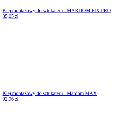
Klej montażowy do sztukaterii - MARDOM FIX PRO
35,05
zł
Klej montażowy do sztukaterii - Mardom MAX
92,96
zł