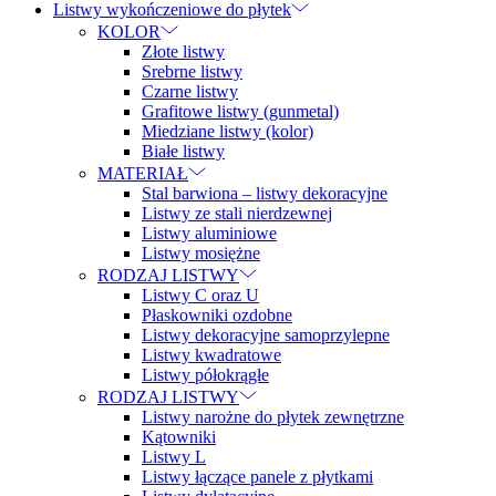
Listwy wykończeniowe do płytek
KOLOR
Złote listwy
Srebrne listwy
Czarne listwy
Grafitowe listwy (gunmetal)
Miedziane listwy (kolor)
Białe listwy
MATERIAŁ
Stal barwiona – listwy dekoracyjne
Listwy ze stali nierdzewnej
Listwy aluminiowe
Listwy mosiężne
RODZAJ LISTWY
Listwy C oraz U
Płaskowniki ozdobne
Listwy dekoracyjne samoprzylepne
Listwy kwadratowe
Listwy półokrągłe
RODZAJ LISTWY
Listwy narożne do płytek zewnętrzne
Kątowniki
Listwy L
Listwy łączące panele z płytkami