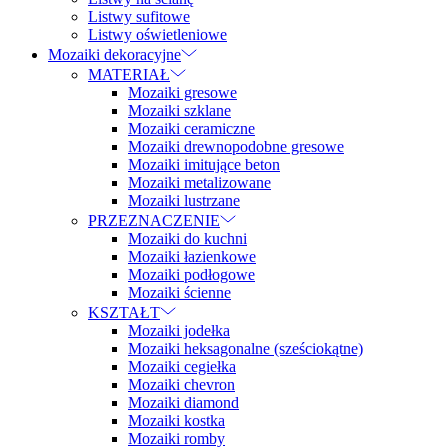
Listwy sufitowe
Listwy oświetleniowe
Mozaiki dekoracyjne
MATERIAŁ
Mozaiki gresowe
Mozaiki szklane
Mozaiki ceramiczne
Mozaiki drewnopodobne gresowe
Mozaiki imitujące beton
Mozaiki metalizowane
Mozaiki lustrzane
PRZEZNACZENIE
Mozaiki do kuchni
Mozaiki łazienkowe
Mozaiki podłogowe
Mozaiki ścienne
KSZTAŁT
Mozaiki jodełka
Mozaiki heksagonalne (sześciokątne)
Mozaiki cegiełka
Mozaiki chevron
Mozaiki diamond
Mozaiki kostka
Mozaiki romby