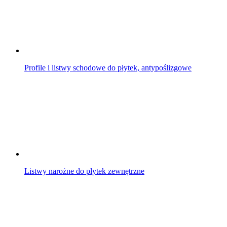
Profile i listwy schodowe do płytek, antypoślizgowe
Listwy narożne do płytek zewnętrzne