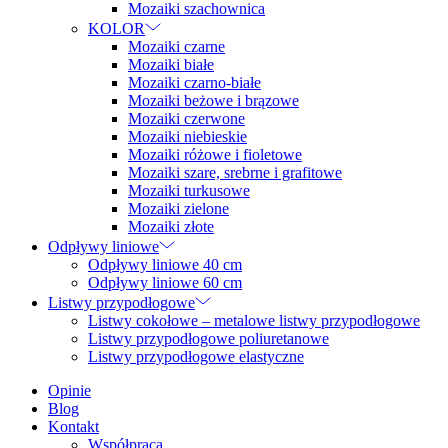
Mozaiki szachownica
KOLOR
Mozaiki czarne
Mozaiki białe
Mozaiki czarno-białe
Mozaiki beżowe i brązowe
Mozaiki czerwone
Mozaiki niebieskie
Mozaiki różowe i fioletowe
Mozaiki szare, srebrne i grafitowe
Mozaiki turkusowe
Mozaiki zielone
Mozaiki złote
Odpływy liniowe
Odpływy liniowe 40 cm
Odpływy liniowe 60 cm
Listwy przypodłogowe
Listwy cokołowe – metalowe listwy przypodłogowe
Listwy przypodłogowe poliuretanowe
Listwy przypodłogowe elastyczne
Opinie
Blog
Kontakt
Współpraca