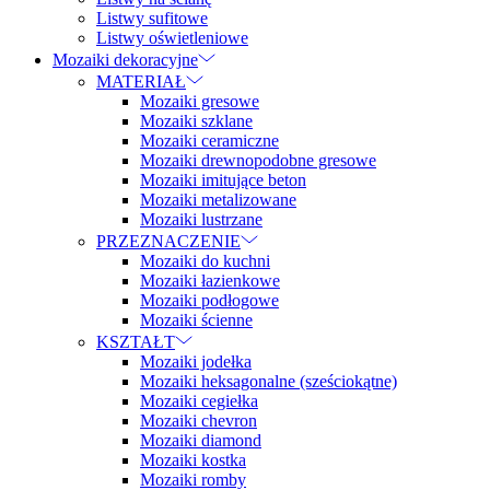
Listwy sufitowe
Listwy oświetleniowe
Mozaiki dekoracyjne
MATERIAŁ
Mozaiki gresowe
Mozaiki szklane
Mozaiki ceramiczne
Mozaiki drewnopodobne gresowe
Mozaiki imitujące beton
Mozaiki metalizowane
Mozaiki lustrzane
PRZEZNACZENIE
Mozaiki do kuchni
Mozaiki łazienkowe
Mozaiki podłogowe
Mozaiki ścienne
KSZTAŁT
Mozaiki jodełka
Mozaiki heksagonalne (sześciokątne)
Mozaiki cegiełka
Mozaiki chevron
Mozaiki diamond
Mozaiki kostka
Mozaiki romby