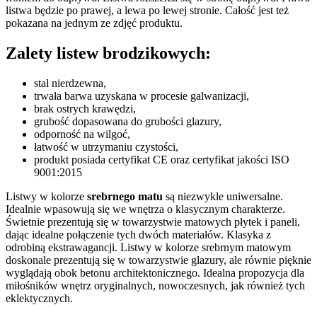
listwa będzie po prawej, a lewa po lewej stronie. Całość jest też
pokazana na jednym ze zdjęć produktu.
Zalety listew brodzikowych:
stal nierdzewna,
trwała barwa uzyskana w procesie galwanizacji,
brak ostrych krawędzi,
grubość dopasowana do grubości glazury,
odporność na wilgoć,
łatwość w utrzymaniu czystości,
produkt posiada certyfikat CE oraz certyfikat jakości ISO
9001:2015
Listwy w kolorze
srebrnego matu
są niezwykle uniwersalne.
Idealnie wpasowują się we wnętrza o klasycznym charakterze.
Świetnie prezentują się w towarzystwie matowych płytek i paneli,
dając idealne połączenie tych dwóch materiałów. Klasyka z
odrobiną ekstrawagancji. Listwy w kolorze srebrnym matowym
doskonale prezentują się w towarzystwie glazury, ale równie pięknie
wyglądają obok betonu architektonicznego. Idealna propozycja dla
miłośników wnętrz oryginalnych, nowoczesnych, jak również tych
eklektycznych.