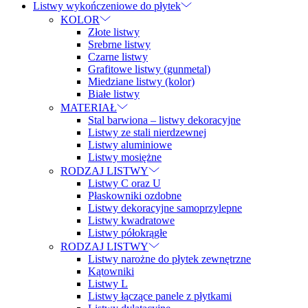
Listwy wykończeniowe do płytek
KOLOR
Złote listwy
Srebrne listwy
Czarne listwy
Grafitowe listwy (gunmetal)
Miedziane listwy (kolor)
Białe listwy
MATERIAŁ
Stal barwiona – listwy dekoracyjne
Listwy ze stali nierdzewnej
Listwy aluminiowe
Listwy mosiężne
RODZAJ LISTWY
Listwy C oraz U
Płaskowniki ozdobne
Listwy dekoracyjne samoprzylepne
Listwy kwadratowe
Listwy półokrągłe
RODZAJ LISTWY
Listwy narożne do płytek zewnętrzne
Kątowniki
Listwy L
Listwy łączące panele z płytkami