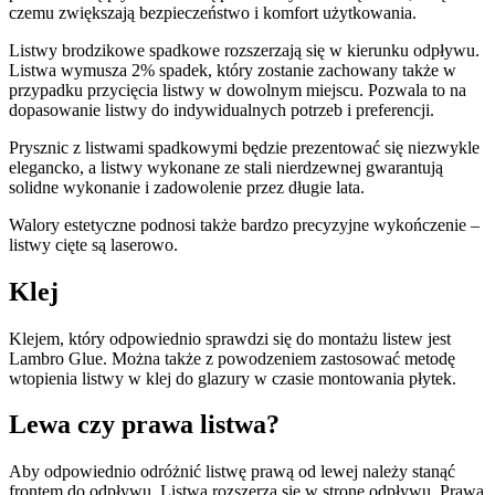
czemu zwiększają bezpieczeństwo i komfort użytkowania.
Listwy brodzikowe spadkowe rozszerzają się w kierunku odpływu.
Listwa wymusza 2% spadek, który zostanie zachowany także w
przypadku przycięcia listwy w dowolnym miejscu. Pozwala to na
dopasowanie listwy do indywidualnych potrzeb i preferencji.
Prysznic z listwami spadkowymi będzie prezentować się niezwykle
elegancko, a listwy wykonane ze stali nierdzewnej gwarantują
solidne wykonanie i zadowolenie przez długie lata.
Walory estetyczne podnosi także bardzo precyzyjne wykończenie –
listwy cięte są laserowo.
Klej
Klejem, który odpowiednio sprawdzi się do montażu listew jest
Lambro Glue. Można także z powodzeniem zastosować metodę
wtopienia listwy w klej do glazury w czasie montowania płytek.
Lewa czy prawa listwa?
Aby odpowiednio odróżnić listwę prawą od lewej należy stanąć
frontem do odpływu. Listwa rozszerza się w stronę odpływu. Prawa