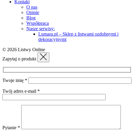
Kontakt
O nas
Opinie
Blog
Współpraca
Nasze serwisy:
Lumara.pl – Sklep z listwami ozdobnymi i
dekoracyjnymi
© 2026 Listwy Online
Zapytaj o produkt
Twoje imię *
Twój adres e-mail *
Pytanie *