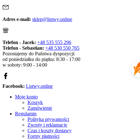
Adres e-mail:
sklep@listwy.online
Telefon - Jacek:
+48 535 555 296
Telefon - Sebastian:
+48 530 550 765
Pozostajemy do Państwa dyspozycji:
od poniedziałku do piątku: 8:30 - 17:00
w soboty: 9:00 - 14:00
Facebook:
Listwy.online
Moje konto
Koszyk
Zamówienie
Regulamin
Polityka prywatności
Zwroty i reklamacje
Czas i koszty dostawy
Formy płatności