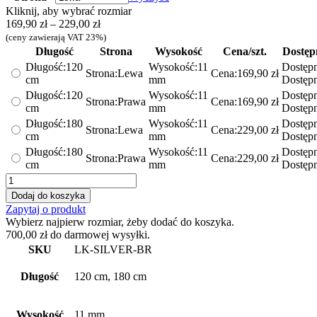
Kliknij, aby wybrać rozmiar
Zakres
169,90
zł
–
229,00
zł
cen:
(ceny zawierają VAT 23%)
od
Długość
Strona
Wysokość
Cena/szt.
Dostęp
169,90 zł
Długość:
120
Wysokość:
11
Dostępn
Strona:
Lewa
Cena:
169,90
zł
do
cm
mm
Dostęp
229,00 zł
Długość:
120
Wysokość:
11
Dostępn
Strona:
Prawa
Cena:
169,90
zł
cm
mm
Dostęp
Długość:
180
Wysokość:
11
Dostępn
Strona:
Lewa
Cena:
229,00
zł
cm
mm
Dostęp
Długość:
180
Wysokość:
11
Dostępn
Strona:
Prawa
Cena:
229,00
zł
cm
mm
Dostęp
ilość
Listwa
Dodaj do koszyka
brodzikowa
Zapytaj o produkt
spadkowa
Wybierz najpierw rozmiar, żeby dodać do koszyka.
-
700,00
zł
do darmowej wysyłki.
stal
SKU
LK-SILVER-BR
nierdzewna
-
Długość
120 cm, 180 cm
srebrna
matowa
Wysokość
11 mm