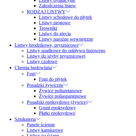
Listwy dylatacyjne
Zakończenia listew
RODZAJ LISTWY
Listwy schodowe do płytek
Listwy progowe
Teowniki
Listwy do gięcia
Listwy narożne wewnętrzne
Listwy brodzikowe, prysznicowe
Listwy spadkowe do odpływu liniowego
Listwy do szyby prysznicowej
Listwy czołowe
Chemia budowlana
Fugi
Fugi do płytek
Posadzki żywiczne
Żywice poliuretanowe
Żywice poliasparginowe
Posadzki epoksydowe (żywice)
Grunt epoksydowy
Płatki epoksydowe
Sztukateria
Panele ścienne
Listwy karniszowe
Listwy na ścianę