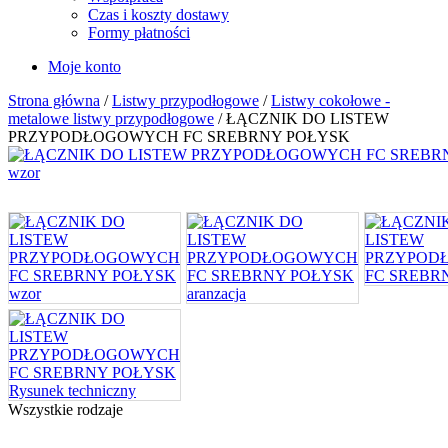
Czas i koszty dostawy
Formy płatności
Moje konto
Strona główna
/
Listwy przypodłogowe
/
Listwy cokołowe -
metalowe listwy przypodłogowe
/ ŁĄCZNIK DO LISTEW
PRZYPODŁOGOWYCH FC SREBRNY POŁYSK
Wszystkie rodzaje