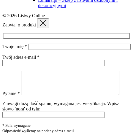
Lumara.pl – Sklep z listwami ozdobnymi i
dekoracyjnymi
© 2026 Listwy Online
Zapytaj o produkt
Twoje imię *
Twój adres e-mail *
Pytanie *
Z uwagi dużą ilość spamu, wymagana jest weryfikacja.
Wpisz
słowo 'nora' od tyłu:
* Pola wymagane
Odpowiedź wyślemy na podany adres e-mail.