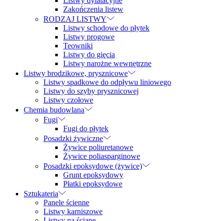
Listwy dylatacyjne
Zakończenia listew
RODZAJ LISTWY
Listwy schodowe do płytek
Listwy progowe
Teowniki
Listwy do gięcia
Listwy narożne wewnętrzne
Listwy brodzikowe, prysznicowe
Listwy spadkowe do odpływu liniowego
Listwy do szyby prysznicowej
Listwy czołowe
Chemia budowlana
Fugi
Fugi do płytek
Posadzki żywiczne
Żywice poliuretanowe
Żywice poliasparginowe
Posadzki epoksydowe (żywice)
Grunt epoksydowy
Płatki epoksydowe
Sztukateria
Panele ścienne
Listwy karniszowe
Listwy na ścianę