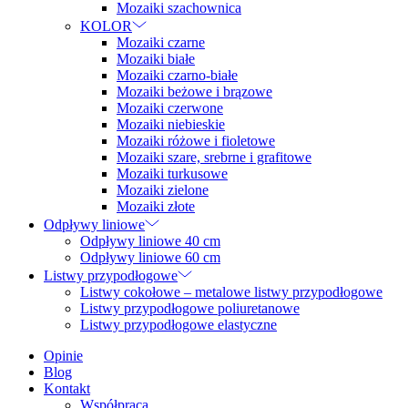
Mozaiki szachownica
KOLOR
Mozaiki czarne
Mozaiki białe
Mozaiki czarno-białe
Mozaiki beżowe i brązowe
Mozaiki czerwone
Mozaiki niebieskie
Mozaiki różowe i fioletowe
Mozaiki szare, srebrne i grafitowe
Mozaiki turkusowe
Mozaiki zielone
Mozaiki złote
Odpływy liniowe
Odpływy liniowe 40 cm
Odpływy liniowe 60 cm
Listwy przypodłogowe
Listwy cokołowe – metalowe listwy przypodłogowe
Listwy przypodłogowe poliuretanowe
Listwy przypodłogowe elastyczne
Opinie
Blog
Kontakt
Współpraca