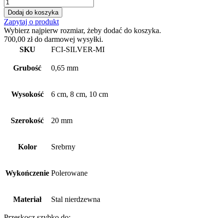
ilość
ŁĄCZNIK
Dodaj do koszyka
DO
Zapytaj o produkt
LISTEW
Wybierz najpierw rozmiar, żeby dodać do koszyka.
PRZYPODŁOGOWYCH
700,00
zł
do darmowej wysyłki.
FC
SKU
FCI-SILVER-MI
SREBRNY
POŁYSK
Grubość
0,65 mm
Wysokość
6 cm, 8 cm, 10 cm
Szerokość
20 mm
Kolor
Srebrny
Wykończenie
Polerowane
Materiał
Stal nierdzewna
Przeskocz szybko do: