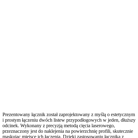
Prezentowany łącznik został zaprojektowany z myślą o estetycznym
i prostym łączeniu dwóch listew przypodłogowych w jeden, dłuższy
odcinek. Wykonany z precyzją metodą cięcia laserowego,
przeznaczony jest do naklejenia na powierzchnię profili, skutecznie
maskując miejsce ich łączenia. Dzięki zastosowaniu łącznika z