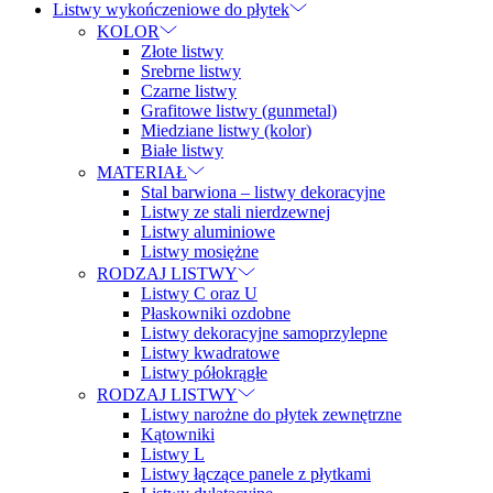
Listwy wykończeniowe do płytek
KOLOR
Złote listwy
Srebrne listwy
Czarne listwy
Grafitowe listwy (gunmetal)
Miedziane listwy (kolor)
Białe listwy
MATERIAŁ
Stal barwiona – listwy dekoracyjne
Listwy ze stali nierdzewnej
Listwy aluminiowe
Listwy mosiężne
RODZAJ LISTWY
Listwy C oraz U
Płaskowniki ozdobne
Listwy dekoracyjne samoprzylepne
Listwy kwadratowe
Listwy półokrągłe
RODZAJ LISTWY
Listwy narożne do płytek zewnętrzne
Kątowniki
Listwy L
Listwy łączące panele z płytkami