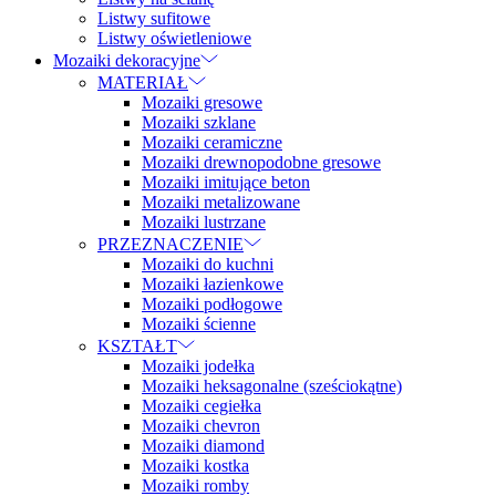
Listwy sufitowe
Listwy oświetleniowe
Mozaiki dekoracyjne
MATERIAŁ
Mozaiki gresowe
Mozaiki szklane
Mozaiki ceramiczne
Mozaiki drewnopodobne gresowe
Mozaiki imitujące beton
Mozaiki metalizowane
Mozaiki lustrzane
PRZEZNACZENIE
Mozaiki do kuchni
Mozaiki łazienkowe
Mozaiki podłogowe
Mozaiki ścienne
KSZTAŁT
Mozaiki jodełka
Mozaiki heksagonalne (sześciokątne)
Mozaiki cegiełka
Mozaiki chevron
Mozaiki diamond
Mozaiki kostka
Mozaiki romby