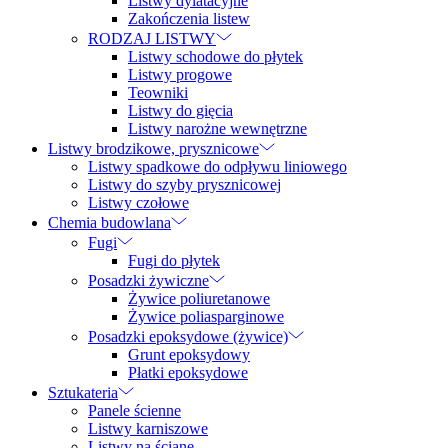
Listwy dylatacyjne
Zakończenia listew
RODZAJ LISTWY
Listwy schodowe do płytek
Listwy progowe
Teowniki
Listwy do gięcia
Listwy narożne wewnętrzne
Listwy brodzikowe, prysznicowe
Listwy spadkowe do odpływu liniowego
Listwy do szyby prysznicowej
Listwy czołowe
Chemia budowlana
Fugi
Fugi do płytek
Posadzki żywiczne
Żywice poliuretanowe
Żywice poliasparginowe
Posadzki epoksydowe (żywice)
Grunt epoksydowy
Płatki epoksydowe
Sztukateria
Panele ścienne
Listwy karniszowe
Listwy na ścianę