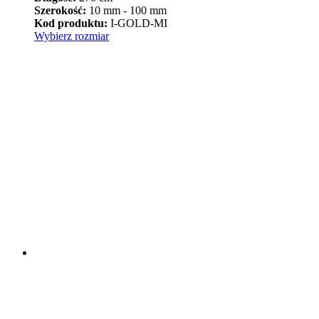
od
Szerokość:
10 mm - 100 mm
94,90 zł
Kod produktu:
I-GOLD-MI
Ten
do
Wybierz rozmiar
produkt
399,90 zł
ma
wiele
wariantów.
Opcje
można
wybrać
na
stronie
produktu