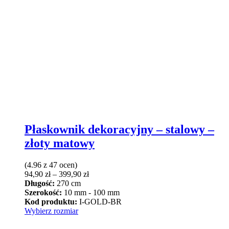
Płaskownik dekoracyjny – stalowy –
złoty matowy
(4.96 z 47 ocen)
Zakres
94,90
zł
–
399,90
zł
cen:
Długość:
270 cm
od
Szerokość:
10 mm - 100 mm
94,90 zł
Kod produktu:
I-GOLD-BR
Ten
do
Wybierz rozmiar
produkt
399,90 zł
ma