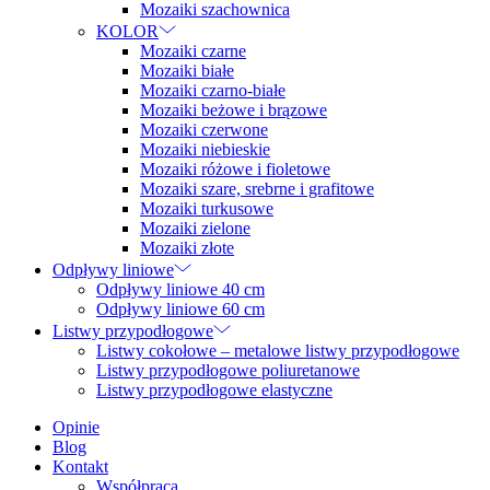
Mozaiki szachownica
KOLOR
Mozaiki czarne
Mozaiki białe
Mozaiki czarno-białe
Mozaiki beżowe i brązowe
Mozaiki czerwone
Mozaiki niebieskie
Mozaiki różowe i fioletowe
Mozaiki szare, srebrne i grafitowe
Mozaiki turkusowe
Mozaiki zielone
Mozaiki złote
Odpływy liniowe
Odpływy liniowe 40 cm
Odpływy liniowe 60 cm
Listwy przypodłogowe
Listwy cokołowe – metalowe listwy przypodłogowe
Listwy przypodłogowe poliuretanowe
Listwy przypodłogowe elastyczne
Opinie
Blog
Kontakt
Współpraca