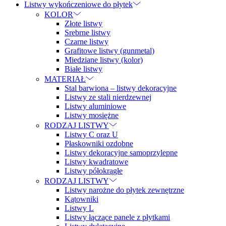
Listwy wykończeniowe do płytek
KOLOR
Złote listwy
Srebrne listwy
Czarne listwy
Grafitowe listwy (gunmetal)
Miedziane listwy (kolor)
Białe listwy
MATERIAŁ
Stal barwiona – listwy dekoracyjne
Listwy ze stali nierdzewnej
Listwy aluminiowe
Listwy mosiężne
RODZAJ LISTWY
Listwy C oraz U
Płaskowniki ozdobne
Listwy dekoracyjne samoprzylepne
Listwy kwadratowe
Listwy półokrągłe
RODZAJ LISTWY
Listwy narożne do płytek zewnętrzne
Kątowniki
Listwy L
Listwy łączące panele z płytkami