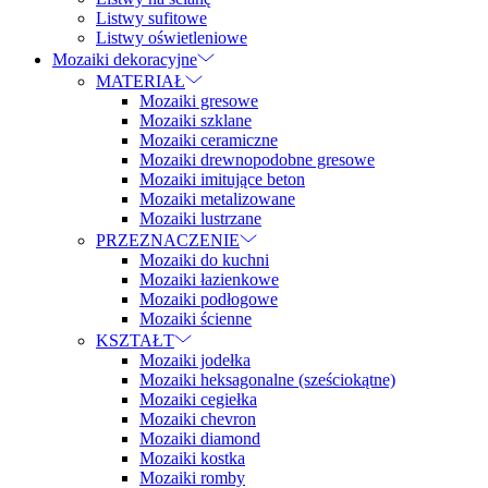
Listwy sufitowe
Listwy oświetleniowe
Mozaiki dekoracyjne
MATERIAŁ
Mozaiki gresowe
Mozaiki szklane
Mozaiki ceramiczne
Mozaiki drewnopodobne gresowe
Mozaiki imitujące beton
Mozaiki metalizowane
Mozaiki lustrzane
PRZEZNACZENIE
Mozaiki do kuchni
Mozaiki łazienkowe
Mozaiki podłogowe
Mozaiki ścienne
KSZTAŁT
Mozaiki jodełka
Mozaiki heksagonalne (sześciokątne)
Mozaiki cegiełka
Mozaiki chevron
Mozaiki diamond
Mozaiki kostka
Mozaiki romby