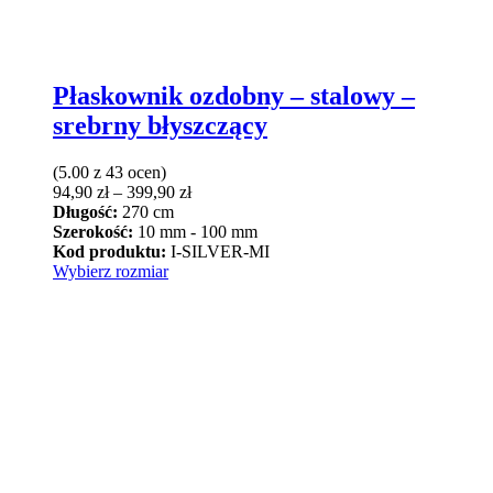
Płaskownik ozdobny – stalowy –
srebrny błyszczący
(5.00 z 43 ocen)
Zakres
94,90
zł
–
399,90
zł
cen:
Długość:
270 cm
od
Szerokość:
10 mm - 100 mm
94,90 zł
Kod produktu:
I-SILVER-MI
Ten
do
Wybierz rozmiar
produkt
399,90 zł
ma
wiele
wariantów.
Opcje
można
wybrać
na
stronie
produktu