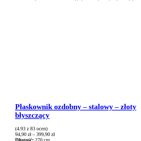
Płaskownik ozdobny – stalowy – złoty
błyszczący
(4.93 z 83 ocen)
Zakres
94,90
zł
–
399,90
zł
cen:
Długość:
270 cm