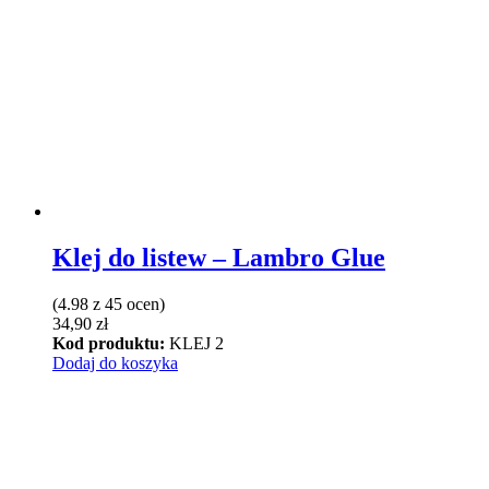
wiele
wariantów.
Opcje
można
wybrać
na
stronie
produktu
Klej do listew – Lambro Glue
(4.98 z 45 ocen)
34,90
zł
Kod produktu:
KLEJ 2
Dodaj do koszyka