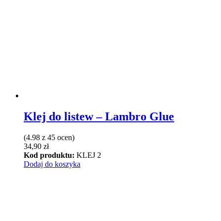
wiele
wariantów.
Opcje
można
wybrać
na
stronie
produktu
Klej do listew – Lambro Glue
(4.98 z 45 ocen)
34,90
zł
Kod produktu:
KLEJ 2
Dodaj do koszyka