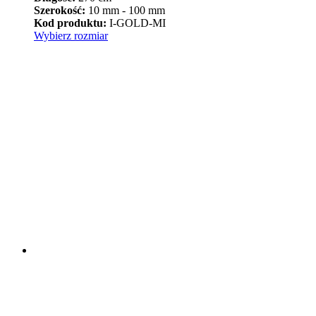
od
Szerokość:
10 mm - 100 mm
94,90 zł
Kod produktu:
I-GOLD-MI
Ten
do
Wybierz rozmiar
produkt
399,90 zł
ma
wiele
wariantów.
Opcje
można
wybrać
na
stronie
produktu