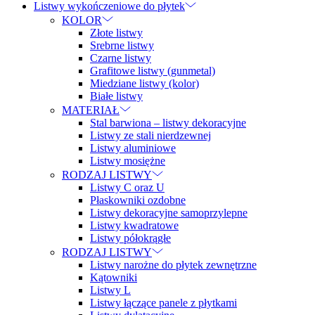
Listwy wykończeniowe do płytek
KOLOR
Złote listwy
Srebrne listwy
Czarne listwy
Grafitowe listwy (gunmetal)
Miedziane listwy (kolor)
Białe listwy
MATERIAŁ
Stal barwiona – listwy dekoracyjne
Listwy ze stali nierdzewnej
Listwy aluminiowe
Listwy mosiężne
RODZAJ LISTWY
Listwy C oraz U
Płaskowniki ozdobne
Listwy dekoracyjne samoprzylepne
Listwy kwadratowe
Listwy półokrągłe
RODZAJ LISTWY
Listwy narożne do płytek zewnętrzne
Kątowniki
Listwy L
Listwy łączące panele z płytkami