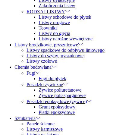
Listwy dylatacyjne
Zakończenia listew
RODZAJ LISTWY
Listwy schodowe do płytek
Listwy progowe
Teowniki
Listwy do gięcia
Listwy narożne wewnętrzne
Listwy brodzikowe, prysznicowe
Listwy spadkowe do odpływu liniowego
Listwy do szyby prysznicowej
Listwy czołowe
Chemia budowlana
Fugi
Fugi do płytek
Posadzki żywiczne
Żywice poliuretanowe
Żywice poliasparginowe
Posadzki epoksydowe (żywice)
Grunt epoksydowy
Płatki epoksydowe
Sztukateria
Panele ścienne
Listwy karniszowe
Listwy na ścianę