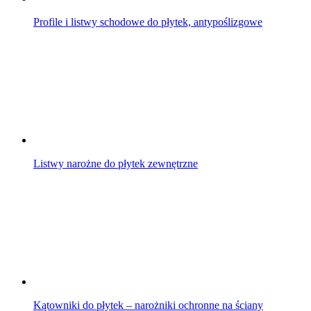
Profile i listwy schodowe do płytek, antypoślizgowe
Listwy narożne do płytek zewnętrzne
Kątowniki do płytek – narożniki ochronne na ściany