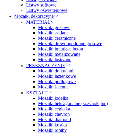
Listwy sufitowe
Listwy oświetleniowe
Mozaiki dekoracyjne
MATERIAŁ
Mozaiki gresowe
Mozaiki szklane
Mozaiki ceramiczne
Mozaiki drewnopodobne gresowe
Mozaiki imitujące beton
Mozaiki metalizowane
Mozaiki lustrzane
PRZEZNACZENIE
Mozaiki do kuchni
Mozaiki łazienkowe
Mozaiki podłogowe
Mozaiki ścienne
KSZTAŁT
Mozaiki jodełka
Mozaiki heksagonalne (sześciokątne)
Mozaiki cegiełka
Mozaiki chevron
Mozaiki diamond
Mozaiki kostka
Mozaiki romby