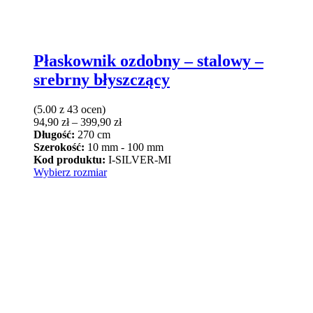
Płaskownik ozdobny – stalowy –
srebrny błyszczący
(5.00 z 43 ocen)
Zakres
94,90
zł
–
399,90
zł
cen:
Długość:
270 cm
od
Szerokość:
10 mm - 100 mm
94,90 zł
Kod produktu:
I-SILVER-MI
Ten
do
Wybierz rozmiar
produkt
399,90 zł
ma
wiele
wariantów.
Opcje
można
wybrać
na
stronie
produktu