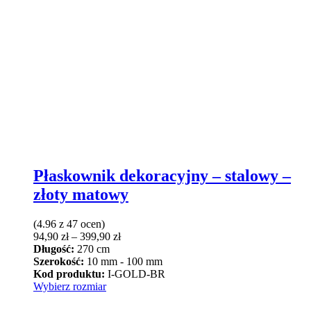
Płaskownik dekoracyjny – stalowy –
złoty matowy
(4.96 z 47 ocen)
Zakres
94,90
zł
–
399,90
zł
cen:
Długość:
270 cm
od
Szerokość:
10 mm - 100 mm
94,90 zł
Kod produktu:
I-GOLD-BR
Ten
do
Wybierz rozmiar
produkt
399,90 zł
ma