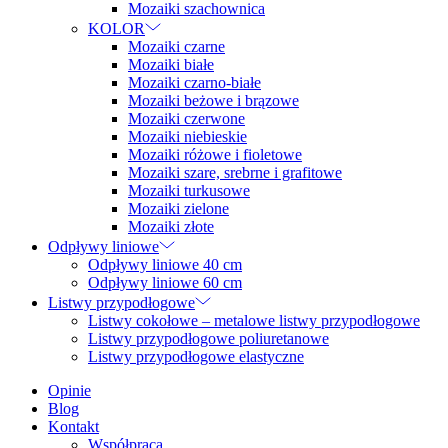
Mozaiki szachownica
KOLOR
Mozaiki czarne
Mozaiki białe
Mozaiki czarno-białe
Mozaiki beżowe i brązowe
Mozaiki czerwone
Mozaiki niebieskie
Mozaiki różowe i fioletowe
Mozaiki szare, srebrne i grafitowe
Mozaiki turkusowe
Mozaiki zielone
Mozaiki złote
Odpływy liniowe
Odpływy liniowe 40 cm
Odpływy liniowe 60 cm
Listwy przypodłogowe
Listwy cokołowe – metalowe listwy przypodłogowe
Listwy przypodłogowe poliuretanowe
Listwy przypodłogowe elastyczne
Opinie
Blog
Kontakt
Współpraca