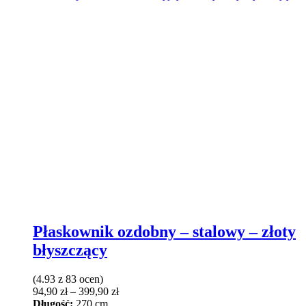
Płaskownik ozdobny – stalowy – złoty
błyszczący
(4.93 z 83 ocen)
Zakres
94,90
zł
–
399,90
zł
cen:
Długość:
270 cm