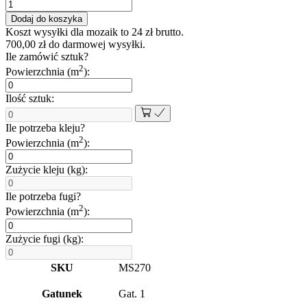
ilość
Mozaika
Dodaj do koszyka
szklana
Koszt wysyłki dla mozaik to
24
zł
brutto.
ocean
700,00
zł
do darmowej wysyłki.
eyes
Ile zamówić sztuk?
30x30
2
Powierzchnia (m
):
cm
8
Ilość sztuk:
mm
Ile potrzeba kleju?
2
Powierzchnia (m
):
Zużycie kleju (kg):
Ile potrzeba fugi?
2
Powierzchnia (m
):
Zużycie fugi (kg):
SKU
MS270
Gatunek
Gat. 1