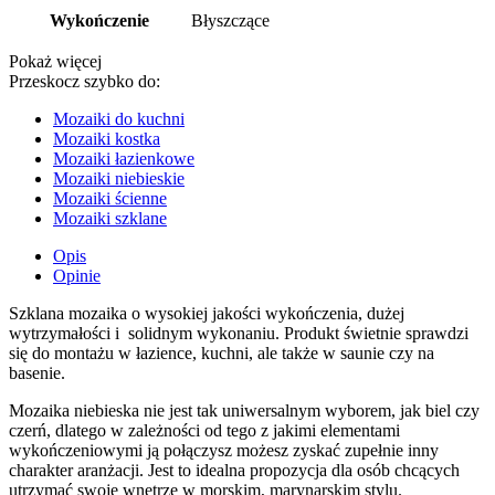
Wykończenie
Błyszczące
Pokaż więcej
Przeskocz szybko do:
Mozaiki do kuchni
Mozaiki kostka
Mozaiki łazienkowe
Mozaiki niebieskie
Mozaiki ścienne
Mozaiki szklane
Opis
Opinie
Szklana mozaika o wysokiej jakości wykończenia, dużej
wytrzymałości i solidnym wykonaniu. Produkt świetnie sprawdzi
się do montażu w łazience, kuchni, ale także w saunie czy na
basenie.
Mozaika niebieska nie jest tak uniwersalnym wyborem, jak biel czy
czerń, dlatego w zależności od tego z jakimi elementami
wykończeniowymi ją połączysz możesz zyskać zupełnie inny
charakter aranżacji. Jest to idealna propozycja dla osób chcących
utrzymać swoje wnętrze w morskim, marynarskim stylu.