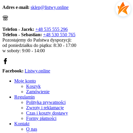
Adres e-mail:
sklep@listwy.online
Telefon - Jacek:
+48 535 555 296
Telefon - Sebastian:
+48 530 550 765
Pozostajemy do Państwa dyspozycji:
od poniedziałku do piątku: 8:30 - 17:00
w soboty: 9:00 - 14:00
Facebook:
Listwy.online
Moje konto
Koszyk
Zamówienie
Regulamin
Polityka prywatności
Zwroty i reklamacje
Czas i koszty dostawy
Formy płatności
Kontakt
O nas