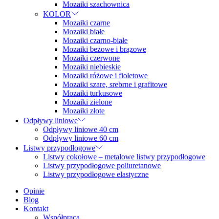
Mozaiki szachownica
KOLOR
Mozaiki czarne
Mozaiki białe
Mozaiki czarno-białe
Mozaiki beżowe i brązowe
Mozaiki czerwone
Mozaiki niebieskie
Mozaiki różowe i fioletowe
Mozaiki szare, srebrne i grafitowe
Mozaiki turkusowe
Mozaiki zielone
Mozaiki złote
Odpływy liniowe
Odpływy liniowe 40 cm
Odpływy liniowe 60 cm
Listwy przypodłogowe
Listwy cokołowe – metalowe listwy przypodłogowe
Listwy przypodłogowe poliuretanowe
Listwy przypodłogowe elastyczne
Opinie
Blog
Kontakt
Współpraca