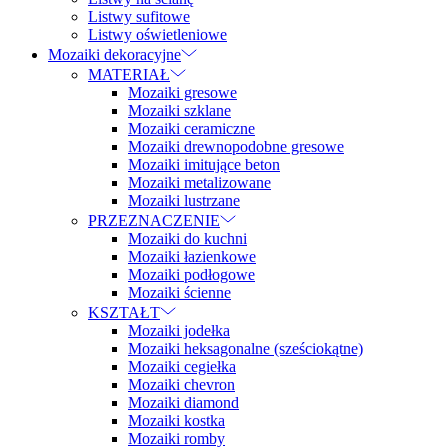
Listwy sufitowe
Listwy oświetleniowe
Mozaiki dekoracyjne
MATERIAŁ
Mozaiki gresowe
Mozaiki szklane
Mozaiki ceramiczne
Mozaiki drewnopodobne gresowe
Mozaiki imitujące beton
Mozaiki metalizowane
Mozaiki lustrzane
PRZEZNACZENIE
Mozaiki do kuchni
Mozaiki łazienkowe
Mozaiki podłogowe
Mozaiki ścienne
KSZTAŁT
Mozaiki jodełka
Mozaiki heksagonalne (sześciokątne)
Mozaiki cegiełka
Mozaiki chevron
Mozaiki diamond
Mozaiki kostka
Mozaiki romby