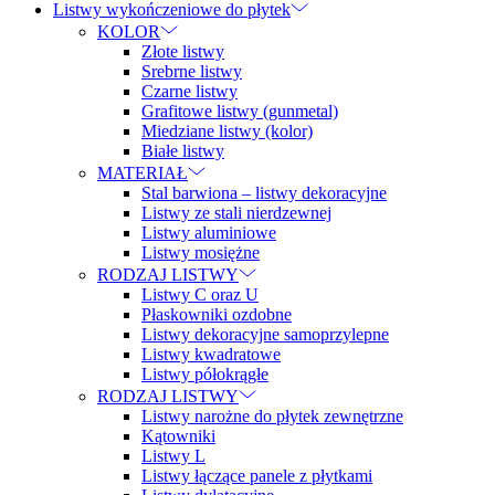
Listwy wykończeniowe do płytek
KOLOR
Złote listwy
Srebrne listwy
Czarne listwy
Grafitowe listwy (gunmetal)
Miedziane listwy (kolor)
Białe listwy
MATERIAŁ
Stal barwiona – listwy dekoracyjne
Listwy ze stali nierdzewnej
Listwy aluminiowe
Listwy mosiężne
RODZAJ LISTWY
Listwy C oraz U
Płaskowniki ozdobne
Listwy dekoracyjne samoprzylepne
Listwy kwadratowe
Listwy półokrągłe
RODZAJ LISTWY
Listwy narożne do płytek zewnętrzne
Kątowniki
Listwy L
Listwy łączące panele z płytkami