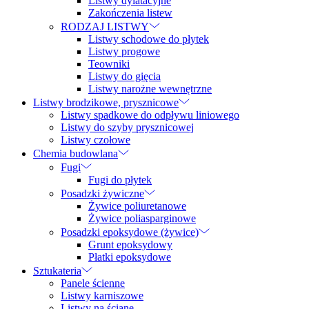
Listwy dylatacyjne
Zakończenia listew
RODZAJ LISTWY
Listwy schodowe do płytek
Listwy progowe
Teowniki
Listwy do gięcia
Listwy narożne wewnętrzne
Listwy brodzikowe, prysznicowe
Listwy spadkowe do odpływu liniowego
Listwy do szyby prysznicowej
Listwy czołowe
Chemia budowlana
Fugi
Fugi do płytek
Posadzki żywiczne
Żywice poliuretanowe
Żywice poliasparginowe
Posadzki epoksydowe (żywice)
Grunt epoksydowy
Płatki epoksydowe
Sztukateria
Panele ścienne
Listwy karniszowe
Listwy na ścianę