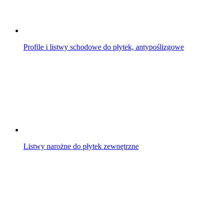
Profile i listwy schodowe do płytek, antypoślizgowe
Listwy narożne do płytek zewnętrzne