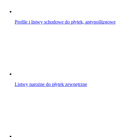
Profile i listwy schodowe do płytek, antypoślizgowe
Listwy narożne do płytek zewnętrzne