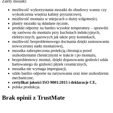
Zalety mozaiki:
możliwość wykorzystania mozaiki do obudowy wanny czy
wykończenia wnętrza kabiny prysznicowej,
możliwość montażu w miejscach o dużej wilgotności,
plastry mozaiki są składane ręcznie,
produkt odporny na bardzo wysokie temperatury – sprawdzi
się zarówno do montażu przy kuchniach indukcyjnych,
elektrycznych, gazowych jak także przy kominkach,
możliwość bezproblemowego docinania dzięki zastosowaniu
nowoczesnej siatki montażowej,
mozaika zabezpieczona protekcją chroniąca przed
uszkodzeniami chemicznymi w trakcie i po montażu,
bezproblemowy montaż, dzięki dopasowaniu grubości szkła
hartowanego do grubości płytek ceramicznych,
mozaika nie wymaga impregnacji,
szkło bardzo odporne na zarysowania oraz inne uszkodzenia
mechaniczne,
certyfikat jakości ISO 9001:2015 i deklaracje CE,
polska produkcja.
Brak opinii z TrustMate