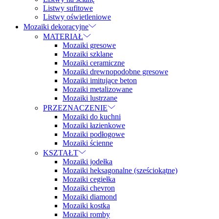
Listwy sufitowe
Listwy oświetleniowe
Mozaiki dekoracyjne
MATERIAŁ
Mozaiki gresowe
Mozaiki szklane
Mozaiki ceramiczne
Mozaiki drewnopodobne gresowe
Mozaiki imitujące beton
Mozaiki metalizowane
Mozaiki lustrzane
PRZEZNACZENIE
Mozaiki do kuchni
Mozaiki łazienkowe
Mozaiki podłogowe
Mozaiki ścienne
KSZTAŁT
Mozaiki jodełka
Mozaiki heksagonalne (sześciokątne)
Mozaiki cegiełka
Mozaiki chevron
Mozaiki diamond
Mozaiki kostka
Mozaiki romby