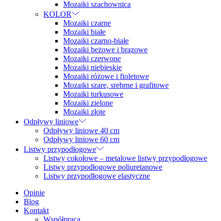
Mozaiki szachownica
KOLOR
Mozaiki czarne
Mozaiki białe
Mozaiki czarno-białe
Mozaiki beżowe i brązowe
Mozaiki czerwone
Mozaiki niebieskie
Mozaiki różowe i fioletowe
Mozaiki szare, srebrne i grafitowe
Mozaiki turkusowe
Mozaiki zielone
Mozaiki złote
Odpływy liniowe
Odpływy liniowe 40 cm
Odpływy liniowe 60 cm
Listwy przypodłogowe
Listwy cokołowe – metalowe listwy przypodłogowe
Listwy przypodłogowe poliuretanowe
Listwy przypodłogowe elastyczne
Opinie
Blog
Kontakt
Współpraca