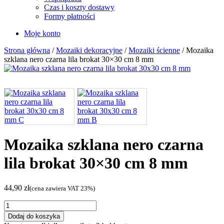
Czas i koszty dostawy
Formy płatności
Moje konto
Strona główna
/
Mozaiki dekoracyjne
/
Mozaiki ścienne
/ Mozaika
szklana nero czarna lila brokat 30×30 cm 8 mm
Mozaika szklana nero czarna
lila brokat 30×30 cm 8 mm
44,90
zł
(cena zawiera VAT 23%)
ilość
Mozaika
Dodaj do koszyka
szklana