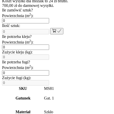
Koszt wysyłki dla mozaik to
24
zł
brutto.
nero
700,00
zł
do darmowej wysyłki.
czarna
Ile zamówić sztuk?
lila
2
Powierzchnia (m
):
brokat
30x30
Ilość sztuk:
cm
8
mm
Ile potrzeba kleju?
2
Powierzchnia (m
):
Zużycie kleju (kg):
Ile potrzeba fugi?
2
Powierzchnia (m
):
Zużycie fugi (kg):
SKU
MS81
Gatunek
Gat. 1
Materiał
Szkło