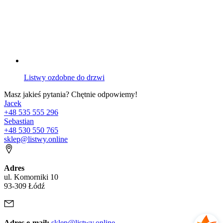
Listwy ozdobne do drzwi
Masz jakieś pytania? Chętnie odpowiemy!
Jacek
+48 535 555 296
Sebastian
+48 530 550 765
sklep@listwy.online
Adres
ul. Komorniki 10
93-309 Łódź
Adres e-mail:
sklep@listwy.online