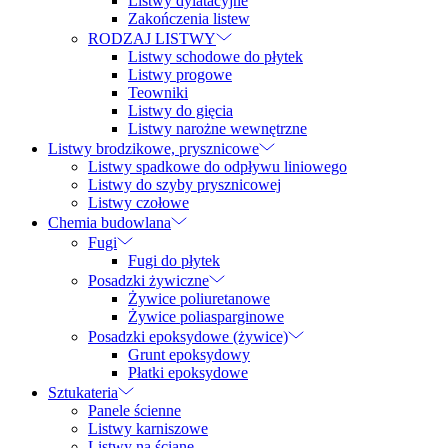
Listwy dylatacyjne
Zakończenia listew
RODZAJ LISTWY
Listwy schodowe do płytek
Listwy progowe
Teowniki
Listwy do gięcia
Listwy narożne wewnętrzne
Listwy brodzikowe, prysznicowe
Listwy spadkowe do odpływu liniowego
Listwy do szyby prysznicowej
Listwy czołowe
Chemia budowlana
Fugi
Fugi do płytek
Posadzki żywiczne
Żywice poliuretanowe
Żywice poliasparginowe
Posadzki epoksydowe (żywice)
Grunt epoksydowy
Płatki epoksydowe
Sztukateria
Panele ścienne
Listwy karniszowe
Listwy na ścianę