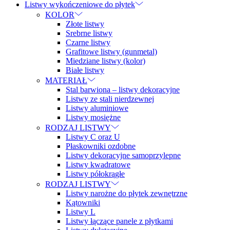
Listwy wykończeniowe do płytek
KOLOR
Złote listwy
Srebrne listwy
Czarne listwy
Grafitowe listwy (gunmetal)
Miedziane listwy (kolor)
Białe listwy
MATERIAŁ
Stal barwiona – listwy dekoracyjne
Listwy ze stali nierdzewnej
Listwy aluminiowe
Listwy mosiężne
RODZAJ LISTWY
Listwy C oraz U
Płaskowniki ozdobne
Listwy dekoracyjne samoprzylepne
Listwy kwadratowe
Listwy półokrągłe
RODZAJ LISTWY
Listwy narożne do płytek zewnętrzne
Kątowniki
Listwy L
Listwy łączące panele z płytkami