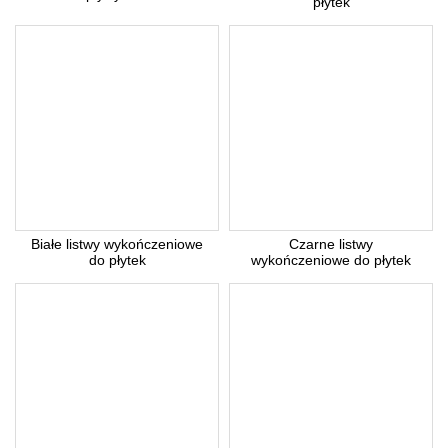
płytek
Z uwagi dużą ilość spamu, wymagana jest weryfikacja.
Wpisz słowo 'nora' od tyłu:
* Pola wymagane
Odpowiedź wyślemy na podany adres e-mail.
Anuluj
Białe listwy wykończeniowe
Czarne listwy
do płytek
wykończeniowe do płytek