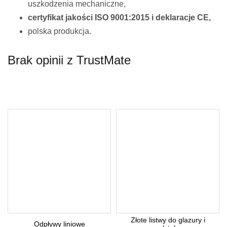
uszkodzenia mechaniczne,
certyfikat jakości ISO 9001:2015 i deklaracje CE,
polska produkcja.
Brak opinii z TrustMate
Twoje imię *
Twój adres e-mail *
Pytanie *
Złote listwy do glazury i
Odpływy liniowe