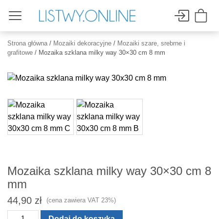
Strona główna
/
Mozaiki dekoracyjne
/
Mozaiki szare, srebrne i
grafitowe
/ Mozaika szklana milky way 30×30 cm 8 mm
Mozaika szklana milky way 30×30 cm 8
mm
44,90
zł
(cena zawiera VAT 23%)
ilość
Dodaj do koszyka