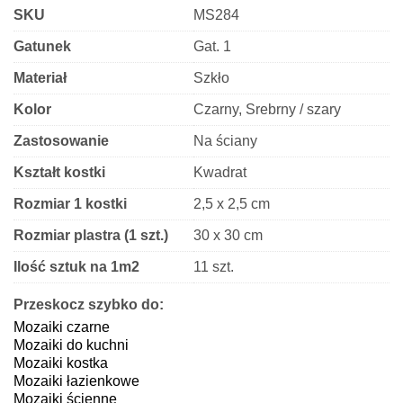
SKU
MS284
Gatunek
Gat. 1
Materiał
Szkło
Kolor
Czarny, Srebrny / szary
Zastosowanie
Na ściany
Kształt kostki
Kwadrat
Rozmiar 1 kostki
2,5 x 2,5 cm
Rozmiar plastra (1 szt.)
30 x 30 cm
Ilość sztuk na 1m2
11 szt.
Grubość
8 mm
Przeskocz szybko do:
Mozaiki czarne
Wykończenie
Błyszczące
Mozaiki do kuchni
Mozaiki kostka
Mozaiki łazienkowe
Mozaiki ścienne