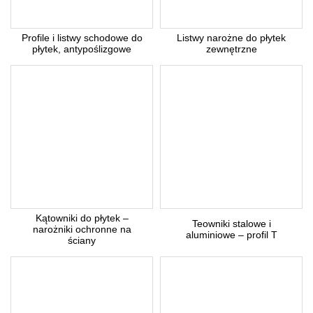
Profile i listwy schodowe do
Listwy narożne do płytek
płytek, antypoślizgowe
zewnętrzne
Kątowniki do płytek –
Teowniki stalowe i
narożniki ochronne na
aluminiowe – profil T
ściany