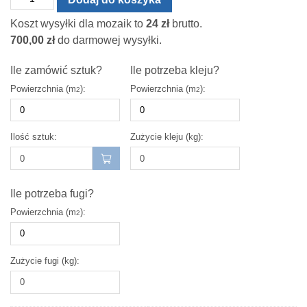
Mozaika
Koszt wysyłki dla mozaik to
24
zł
brutto.
szklana
700,00
zł
do darmowej wysyłki.
milky
way
Ile zamówić sztuk?
Ile potrzeba kleju?
30x30
Powierzchnia (m
):
Powierzchnia (m
):
2
2
cm
8
mm
Ilość sztuk:
Zużycie kleju (kg):
Ile potrzeba fugi?
Powierzchnia (m
):
2
Zużycie fugi (kg):