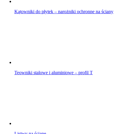
Kątowniki do płytek – narożniki ochronne na ściany
Teowniki stalowe i aluminiowe – profil T
Listwy na ścianę