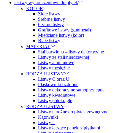
Listwy wykończeniowe do płytek
KOLOR
Złote listwy
Srebrne listwy
Czarne listwy
Grafitowe listwy (gunmetal)
Miedziane listwy (kolor)
Białe listwy
MATERIAŁ
Stal barwiona – listwy dekoracyjne
Listwy ze stali nierdzewnej
Listwy aluminiowe
Listwy mosiężne
RODZAJ LISTWY
Listwy C oraz U
Płaskowniki ozdobne
Listwy dekoracyjne samoprzylepne
Listwy kwadratowe
Listwy półokrągłe
RODZAJ LISTWY
Listwy narożne do płytek zewnętrzne
Kątowniki
Listwy L
Listwy łączące panele z płytkami