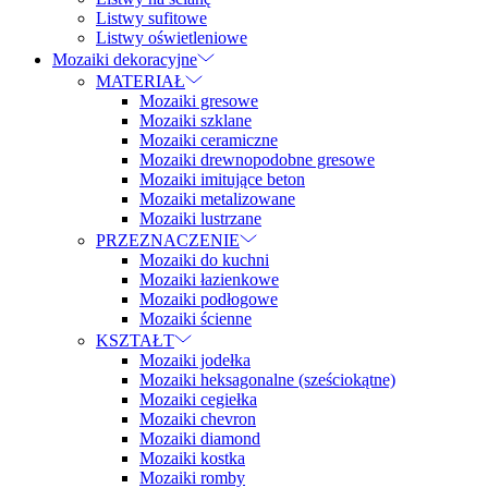
Listwy sufitowe
Listwy oświetleniowe
Mozaiki dekoracyjne
MATERIAŁ
Mozaiki gresowe
Mozaiki szklane
Mozaiki ceramiczne
Mozaiki drewnopodobne gresowe
Mozaiki imitujące beton
Mozaiki metalizowane
Mozaiki lustrzane
PRZEZNACZENIE
Mozaiki do kuchni
Mozaiki łazienkowe
Mozaiki podłogowe
Mozaiki ścienne
KSZTAŁT
Mozaiki jodełka
Mozaiki heksagonalne (sześciokątne)
Mozaiki cegiełka
Mozaiki chevron
Mozaiki diamond
Mozaiki kostka
Mozaiki romby