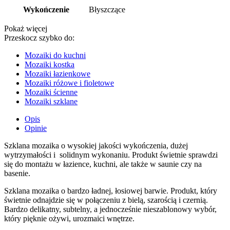
Wykończenie
Błyszczące
Pokaż więcej
Przeskocz szybko do:
Mozaiki do kuchni
Mozaiki kostka
Mozaiki łazienkowe
Mozaiki różowe i fioletowe
Mozaiki ścienne
Mozaiki szklane
Opis
Opinie
Szklana mozaika o wysokiej jakości wykończenia, dużej
wytrzymałości i solidnym wykonaniu. Produkt świetnie sprawdzi
się do montażu w łazience, kuchni, ale także w saunie czy na
basenie.
Szklana mozaika o bardzo ładnej, łosiowej barwie. Produkt, który
świetnie odnajdzie się w połączeniu z bielą, szarością i czernią.
Bardzo delikatny, subtelny, a jednocześnie nieszablonowy wybór,
który pięknie ożywi, urozmaici wnętrze.