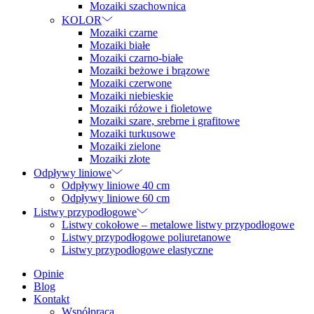
Mozaiki szachownica
KOLOR
Mozaiki czarne
Mozaiki białe
Mozaiki czarno-białe
Mozaiki beżowe i brązowe
Mozaiki czerwone
Mozaiki niebieskie
Mozaiki różowe i fioletowe
Mozaiki szare, srebrne i grafitowe
Mozaiki turkusowe
Mozaiki zielone
Mozaiki złote
Odpływy liniowe
Odpływy liniowe 40 cm
Odpływy liniowe 60 cm
Listwy przypodłogowe
Listwy cokołowe – metalowe listwy przypodłogowe
Listwy przypodłogowe poliuretanowe
Listwy przypodłogowe elastyczne
Opinie
Blog
Kontakt
Współpraca