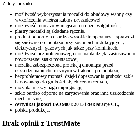
Zalety mozaiki:
możliwość wykorzystania mozaiki do obudowy wanny czy
wykończenia wnętrza kabiny prysznicowej,
możliwość montażu w miejscach o dużej wilgotności,
plastry mozaiki są składane ręcznie,
produkt odporny na bardzo wysokie temperatury – sprawdzi
się zarówno do montażu przy kuchniach indukcyjnych,
elektrycznych, gazowych jak także przy kominkach,
możliwość bezproblemowego docinania dzięki zastosowaniu
nowoczesnej siatki montażowej,
mozaika zabezpieczona protekcją chroniąca przed
uszkodzeniami chemicznymi w trakcie i po montażu,
bezproblemowy montaż, dzięki dopasowaniu grubości szkła
hartowanego do grubości płytek ceramicznych,
mozaika nie wymaga impregnacji,
szkło bardzo odporne na zarysowania oraz inne uszkodzenia
mechaniczne,
certyfikat jakości ISO 9001:2015 i deklaracje CE,
polska produkcja.
Brak opinii z TrustMate