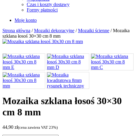
Czas i koszty dostawy
Formy płatności
Moje konto
Strona główna
/
Mozaiki dekoracyjne
/
Mozaiki ścienne
/ Mozaika
szklana łosoś 30×30 cm 8 mm
Mozaika szklana łosoś 30×30
cm 8 mm
44,90
zł
(cena zawiera VAT 23%)