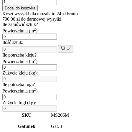
ilość
Mozaika
Dodaj do koszyka
szklana
Koszt wysyłki dla mozaik to
24
zł
brutto.
łosoś
700,00
zł
do darmowej wysyłki.
30x30
Ile zamówić sztuk?
cm
2
Powierzchnia (m
):
8
mm
Ilość sztuk:
Ile potrzeba kleju?
2
Powierzchnia (m
):
Zużycie kleju (kg):
Ile potrzeba fugi?
2
Powierzchnia (m
):
Zużycie fugi (kg):
SKU
MS206M
Gatunek
Gat. 1