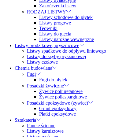
Listwy dylatacyjne
Zakończenia listew
RODZAJ LISTWY
Listwy schodowe do płytek
Listwy progowe
Teowniki
Listwy do gięcia
Listwy narożne wewnętrzne
Listwy brodzikowe, prysznicowe
Listwy spadkowe do odpływu liniowego
Listwy do szyby prysznicowej
Listwy czołowe
Chemia budowlana
Fugi
Fugi do płytek
Posadzki żywiczne
Żywice poliuretanowe
Żywice poliasparginowe
Posadzki epoksydowe (żywice)
Grunt epoksydowy
Płatki epoksydowe
Sztukateria
Panele ścienne
Listwy karniszowe
Listwy na ścianę