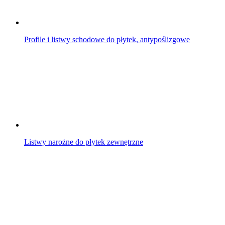
Profile i listwy schodowe do płytek, antypoślizgowe
Listwy narożne do płytek zewnętrzne