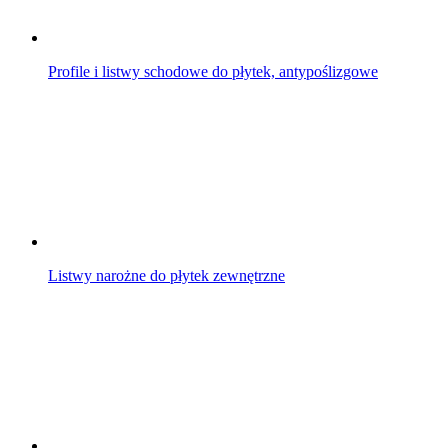
Profile i listwy schodowe do płytek, antypoślizgowe
Listwy narożne do płytek zewnętrzne