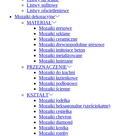
Listwy sufitowe
Listwy oświetleniowe
Mozaiki dekoracyjne
MATERIAŁ
Mozaiki gresowe
Mozaiki szklane
Mozaiki ceramiczne
Mozaiki drewnopodobne gresowe
Mozaiki imitujące beton
Mozaiki metalizowane
Mozaiki lustrzane
PRZEZNACZENIE
Mozaiki do kuchni
Mozaiki łazienkowe
Mozaiki podłogowe
Mozaiki ścienne
KSZTAŁT
Mozaiki jodełka
Mozaiki heksagonalne (sześciokątne)
Mozaiki cegiełka
Mozaiki chevron
Mozaiki diamond
Mozaiki kostka
Mozaiki romby