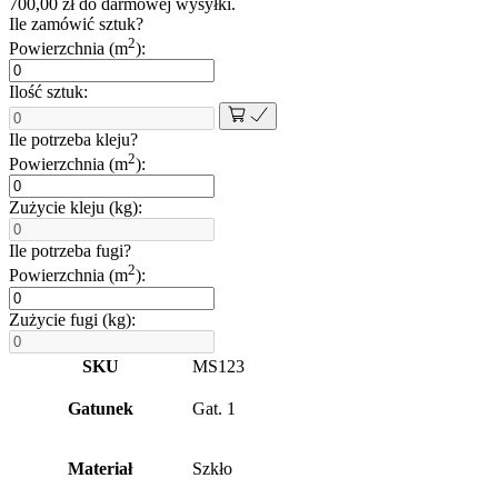
700,00
zł
do darmowej wysyłki.
30x30
Ile zamówić sztuk?
cm
2
Powierzchnia (m
):
8
mm
Ilość sztuk:
Ile potrzeba kleju?
2
Powierzchnia (m
):
Zużycie kleju (kg):
Ile potrzeba fugi?
2
Powierzchnia (m
):
Zużycie fugi (kg):
SKU
MS123
Gatunek
Gat. 1
Materiał
Szkło