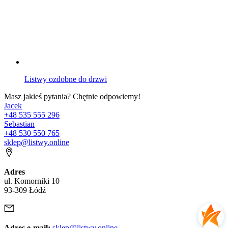
Listwy ozdobne do drzwi
Masz jakieś pytania? Chętnie odpowiemy!
Jacek
+48 535 555 296
Sebastian
+48 530 550 765
sklep@listwy.online
Adres
ul. Komorniki 10
93-309 Łódź
Adres e-mail:
sklep@listwy.online