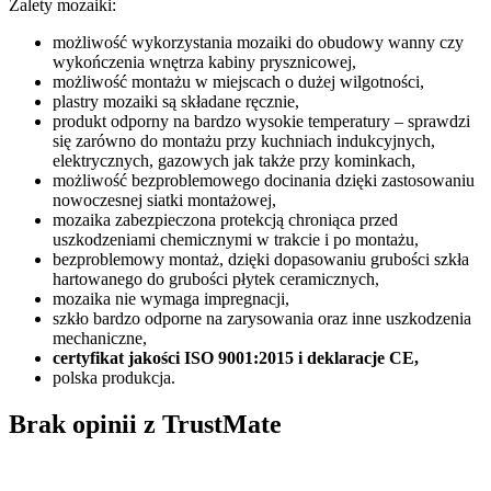
Zalety mozaiki:
możliwość wykorzystania mozaiki do obudowy wanny czy
wykończenia wnętrza kabiny prysznicowej,
możliwość montażu w miejscach o dużej wilgotności,
plastry mozaiki są składane ręcznie,
produkt odporny na bardzo wysokie temperatury – sprawdzi
się zarówno do montażu przy kuchniach indukcyjnych,
elektrycznych, gazowych jak także przy kominkach,
możliwość bezproblemowego docinania dzięki zastosowaniu
nowoczesnej siatki montażowej,
mozaika zabezpieczona protekcją chroniąca przed
uszkodzeniami chemicznymi w trakcie i po montażu,
bezproblemowy montaż, dzięki dopasowaniu grubości szkła
hartowanego do grubości płytek ceramicznych,
mozaika nie wymaga impregnacji,
szkło bardzo odporne na zarysowania oraz inne uszkodzenia
mechaniczne,
certyfikat jakości ISO 9001:2015 i deklaracje CE,
polska produkcja.
Brak opinii z TrustMate