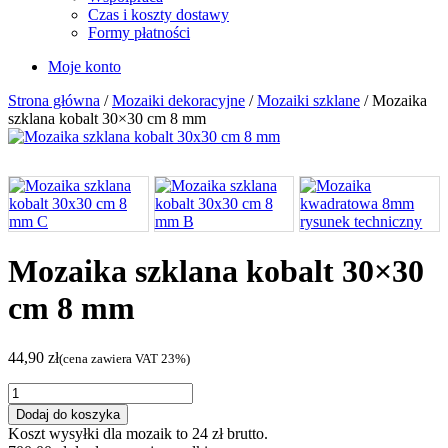
Czas i koszty dostawy
Formy płatności
Moje konto
Strona główna
/
Mozaiki dekoracyjne
/
Mozaiki szklane
/ Mozaika
szklana kobalt 30×30 cm 8 mm
Mozaika szklana kobalt 30×30
cm 8 mm
44,90
zł
(cena zawiera VAT 23%)
ilość
Mozaika
Dodaj do koszyka
szklana
Koszt wysyłki dla mozaik to
24
zł
brutto.
kobalt