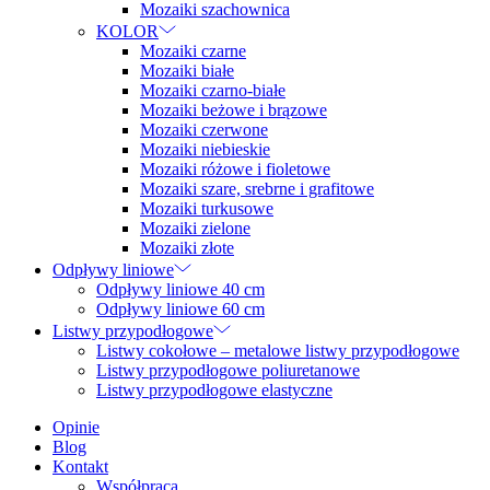
Mozaiki szachownica
KOLOR
Mozaiki czarne
Mozaiki białe
Mozaiki czarno-białe
Mozaiki beżowe i brązowe
Mozaiki czerwone
Mozaiki niebieskie
Mozaiki różowe i fioletowe
Mozaiki szare, srebrne i grafitowe
Mozaiki turkusowe
Mozaiki zielone
Mozaiki złote
Odpływy liniowe
Odpływy liniowe 40 cm
Odpływy liniowe 60 cm
Listwy przypodłogowe
Listwy cokołowe – metalowe listwy przypodłogowe
Listwy przypodłogowe poliuretanowe
Listwy przypodłogowe elastyczne
Opinie
Blog
Kontakt
Współpraca