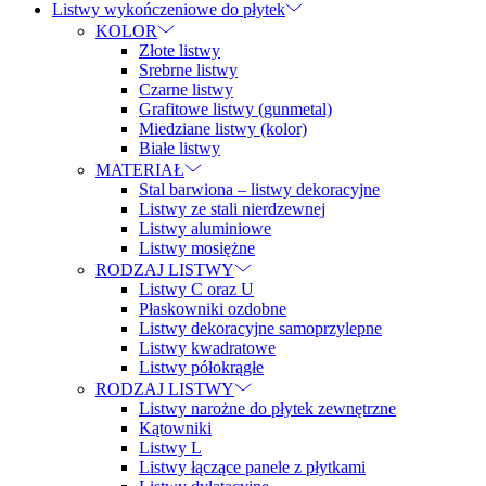
Listwy wykończeniowe do płytek
KOLOR
Złote listwy
Srebrne listwy
Czarne listwy
Grafitowe listwy (gunmetal)
Miedziane listwy (kolor)
Białe listwy
MATERIAŁ
Stal barwiona – listwy dekoracyjne
Listwy ze stali nierdzewnej
Listwy aluminiowe
Listwy mosiężne
RODZAJ LISTWY
Listwy C oraz U
Płaskowniki ozdobne
Listwy dekoracyjne samoprzylepne
Listwy kwadratowe
Listwy półokrągłe
RODZAJ LISTWY
Listwy narożne do płytek zewnętrzne
Kątowniki
Listwy L
Listwy łączące panele z płytkami