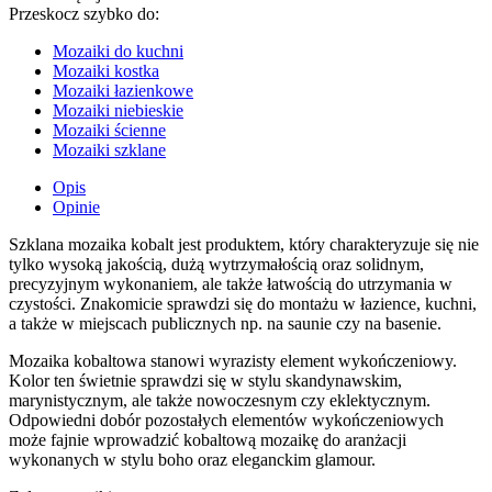
Przeskocz szybko do:
Mozaiki do kuchni
Mozaiki kostka
Mozaiki łazienkowe
Mozaiki niebieskie
Mozaiki ścienne
Mozaiki szklane
Opis
Opinie
Szklana mozaika kobalt jest produktem, który charakteryzuje się nie
tylko wysoką jakością, dużą wytrzymałością oraz solidnym,
precyzyjnym wykonaniem, ale także łatwością do utrzymania w
czystości. Znakomicie sprawdzi się do montażu w łazience, kuchni,
a także w miejscach publicznych np. na saunie czy na basenie.
Mozaika kobaltowa stanowi wyrazisty element wykończeniowy.
Kolor ten świetnie sprawdzi się w stylu skandynawskim,
marynistycznym, ale także nowoczesnym czy eklektycznym.
Odpowiedni dobór pozostałych elementów wykończeniowych
może fajnie wprowadzić kobaltową mozaikę do aranżacji
wykonanych w stylu boho oraz eleganckim glamour.