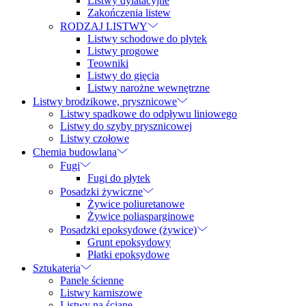
Listwy dylatacyjne
Zakończenia listew
RODZAJ LISTWY
Listwy schodowe do płytek
Listwy progowe
Teowniki
Listwy do gięcia
Listwy narożne wewnętrzne
Listwy brodzikowe, prysznicowe
Listwy spadkowe do odpływu liniowego
Listwy do szyby prysznicowej
Listwy czołowe
Chemia budowlana
Fugi
Fugi do płytek
Posadzki żywiczne
Żywice poliuretanowe
Żywice poliasparginowe
Posadzki epoksydowe (żywice)
Grunt epoksydowy
Płatki epoksydowe
Sztukateria
Panele ścienne
Listwy karniszowe
Listwy na ścianę