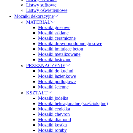
Listwy sufitowe
Listwy oświetleniowe
Mozaiki dekoracyjne
MATERIAŁ
Mozaiki gresowe
Mozaiki szklane
Mozaiki ceramiczne
Mozaiki drewnopodobne gresowe
Mozaiki imitujące beton
Mozaiki metalizowane
Mozaiki lustrzane
PRZEZNACZENIE
Mozaiki do kuchni
Mozaiki łazienkowe
Mozaiki podłogowe
Mozaiki ścienne
KSZTAŁT
Mozaiki jodełka
Mozaiki heksagonalne (sześciokątne)
Mozaiki cegiełka
Mozaiki chevron
Mozaiki diamond
Mozaiki kostka
Mozaiki romby