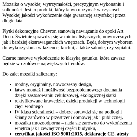
Mozaika o wysokiej wytrzymałości, precyzyjnym wykonaniu i
solidności. Jest to produkt, który łatwo utrzymać w czystości.
Wysokiej jakości wykończenie daje gwarancję satysfakcji przez
długie lata.
Płytki dekoracyjne Chevron stanowią nawiązanie do epoki Art
Deco. Świetnie sprawdzą się w minimalistycznych, nowoczesnych
jak i bardziej ekstrawaganckich wnętrzach. Będą dobrym wyborem
do wykorzystania w łazience, kuchni, a także salonie, czy sypialni.
Czarne matowe wykończenie to klasyka gatunku, która zawsze
będzie w czołówce największych trendów.
Do zalet mozaiki zaliczamy:
modny, oryginalny, nowoczesny design,
łatwy montaż i możliwość bezproblemowego docinania
dzięki zastosowaniu celulozowej, ekologicznej siatki
rektyfikowane krawędzie, dzięki produkcji w technologii
cięci wodnego
IV klasa ścieralności – dobrze sprawdzi się na podłogi i
ściany zarówno w przestrzeni domowej jak i publicznej,
mozaika mrozoodporna – nada się zarówno do wykończenia
wnętrza jak i zewnętrznej części budynku,
certyfikat jakości ISO 9001:2015, deklaracje CE, atesty