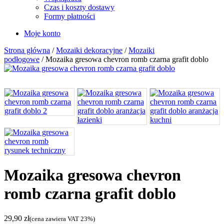
Czas i koszty dostawy
Formy płatności
Moje konto
Strona główna
/
Mozaiki dekoracyjne
/
Mozaiki
podłogowe
/ Mozaika gresowa chevron romb czarna grafit doblo
Mozaika gresowa chevron
romb czarna grafit doblo
29,90
zł
(cena zawiera VAT 23%)