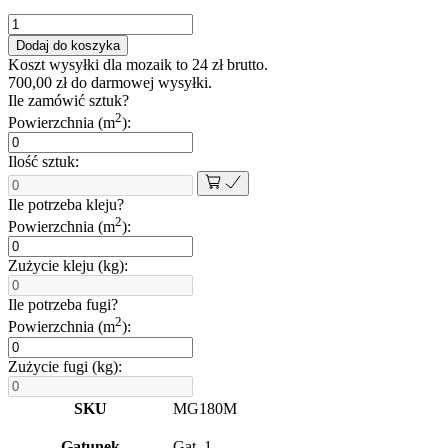
ilość
Mozaika
Dodaj do koszyka
gresowa
Koszt wysyłki dla mozaik to
24
zł
brutto.
chevron
700,00
zł
do darmowej wysyłki.
romb
Ile zamówić sztuk?
czarna
2
Powierzchnia (m
):
grafit
doblo
Ilość sztuk:
Ile potrzeba kleju?
2
Powierzchnia (m
):
Zużycie kleju (kg):
Ile potrzeba fugi?
2
Powierzchnia (m
):
Zużycie fugi (kg):
SKU
MG180M
Gatunek
Gat. 1