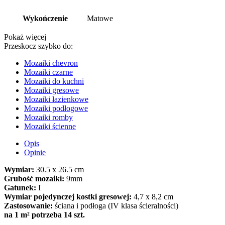
Wykończenie
Matowe
Pokaż więcej
Przeskocz szybko do:
Mozaiki chevron
Mozaiki czarne
Mozaiki do kuchni
Mozaiki gresowe
Mozaiki łazienkowe
Mozaiki podłogowe
Mozaiki romby
Mozaiki ścienne
Opis
Opinie
Wymiar:
30.5 x 26.5 cm
Grubość mozaiki:
9mm
Gatunek:
I
Wymiar pojedynczej kostki gresowej:
4,7 x 8,2 cm
Zastosowanie:
ściana i podłoga (IV klasa ścieralności)
na 1 m² potrzeba 14 szt.