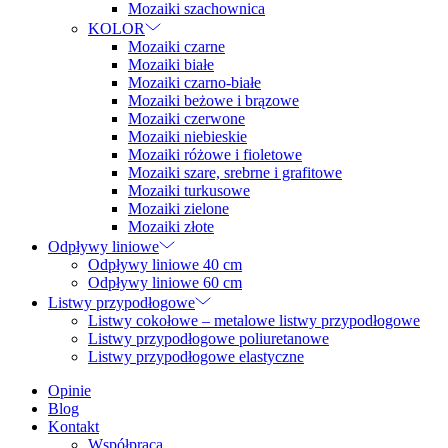
Mozaiki szachownica
KOLOR
Mozaiki czarne
Mozaiki białe
Mozaiki czarno-białe
Mozaiki beżowe i brązowe
Mozaiki czerwone
Mozaiki niebieskie
Mozaiki różowe i fioletowe
Mozaiki szare, srebrne i grafitowe
Mozaiki turkusowe
Mozaiki zielone
Mozaiki złote
Odpływy liniowe
Odpływy liniowe 40 cm
Odpływy liniowe 60 cm
Listwy przypodłogowe
Listwy cokołowe – metalowe listwy przypodłogowe
Listwy przypodłogowe poliuretanowe
Listwy przypodłogowe elastyczne
Opinie
Blog
Kontakt
Współpraca