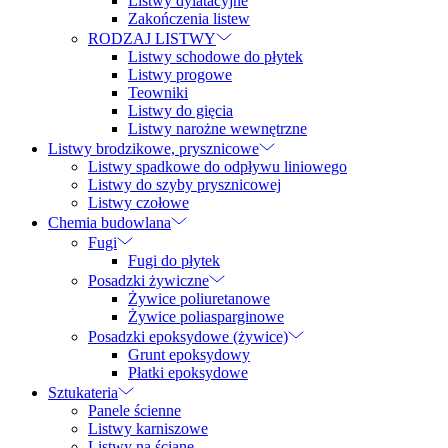
Listwy dylatacyjne
Zakończenia listew
RODZAJ LISTWY
Listwy schodowe do płytek
Listwy progowe
Teowniki
Listwy do gięcia
Listwy narożne wewnętrzne
Listwy brodzikowe, prysznicowe
Listwy spadkowe do odpływu liniowego
Listwy do szyby prysznicowej
Listwy czołowe
Chemia budowlana
Fugi
Fugi do płytek
Posadzki żywiczne
Żywice poliuretanowe
Żywice poliasparginowe
Posadzki epoksydowe (żywice)
Grunt epoksydowy
Płatki epoksydowe
Sztukateria
Panele ścienne
Listwy karniszowe
Listwy na ścianę