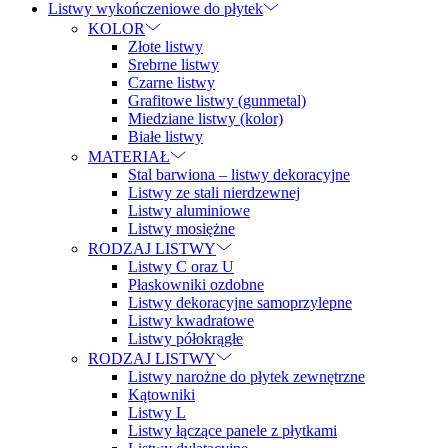
Listwy wykończeniowe do płytek
KOLOR
Złote listwy
Srebrne listwy
Czarne listwy
Grafitowe listwy (gunmetal)
Miedziane listwy (kolor)
Białe listwy
MATERIAŁ
Stal barwiona – listwy dekoracyjne
Listwy ze stali nierdzewnej
Listwy aluminiowe
Listwy mosiężne
RODZAJ LISTWY
Listwy C oraz U
Płaskowniki ozdobne
Listwy dekoracyjne samoprzylepne
Listwy kwadratowe
Listwy półokrągłe
RODZAJ LISTWY
Listwy narożne do płytek zewnętrzne
Kątowniki
Listwy L
Listwy łączące panele z płytkami