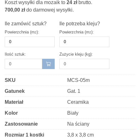
Koszt wysyłki dla mozaik to
24
zł
brutto.
CERAMICZNA
700,00
zł
do darmowej wysyłki.
TRIANGLE
BLANKET
Ile zamówić sztuk?
Ile potrzeba kleju?
SOFT
Powierzchnia (m
):
Powierzchnia (m
):
2
2
CREMA
BIAŁA
Ilość sztuk:
Zużycie kleju (kg):
SKU
MCS-05m
Gatunek
Gat. 1
Materiał
Ceramika
Kolor
Biały
Zastosowanie
Na ściany
Rozmiar 1 kostki
3,8 x 3,8 cm