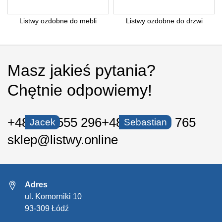
Listwy ozdobne do mebli
Listwy ozdobne do drzwi
Masz jakieś pytania?
Chętnie odpowiemy!
+48 535 555 296
+48 530 550 765
Jacek
Sebastian
sklep@listwy.online
Adres
ul. Komorniki 10
93-309 Łódź