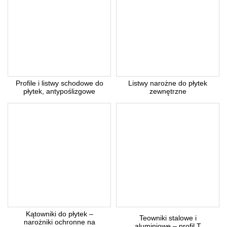
Profile i listwy schodowe do
Listwy narożne do płytek
płytek, antypoślizgowe
zewnętrzne
Kątowniki do płytek –
Teowniki stalowe i
narożniki ochronne na
aluminiowe – profil T