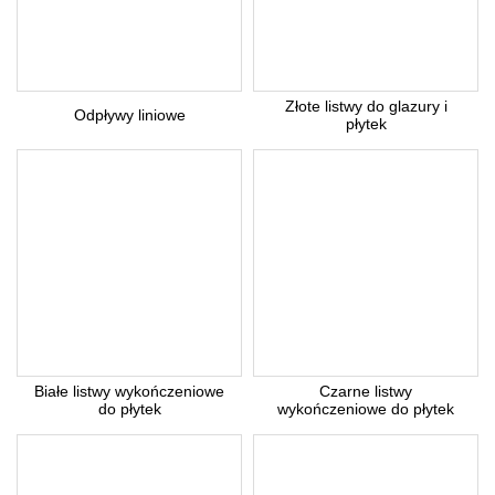
Z uwagi dużą ilość spamu, wymagana jest weryfikacja.
Złote listwy do glazury i
Wpisz słowo 'nora' od tyłu:
Odpływy liniowe
płytek
* Pola wymagane
Odpowiedź wyślemy na podany adres e-mail.
Anuluj
Białe listwy wykończeniowe
Czarne listwy
do płytek
wykończeniowe do płytek