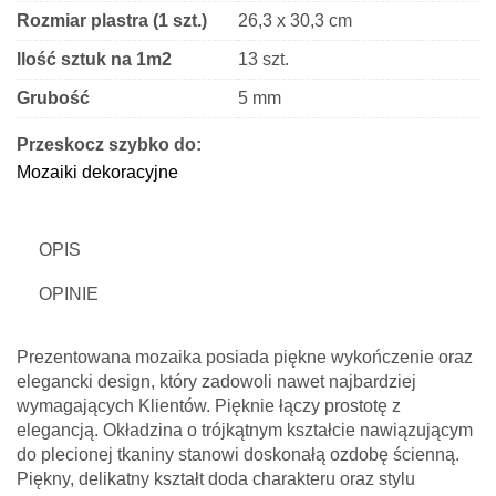
Rozmiar plastra (1 szt.)
26,3 x 30,3 cm
Ilość sztuk na 1m2
13 szt.
Grubość
5 mm
Wykończenie
Błyszczące
Przeskocz szybko do:
Mozaiki dekoracyjne
Kształt kostki
Trójkątny
OPIS
OPINIE
Prezentowana mozaika posiada piękne wykończenie oraz
elegancki design, który zadowoli nawet najbardziej
wymagających Klientów. Pięknie łączy prostotę z
elegancją. Okładzina o trójkątnym kształcie nawiązującym
do plecionej tkaniny stanowi doskonałą ozdobę ścienną.
Piękny, delikatny kształt doda charakteru oraz stylu