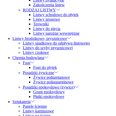
Listwy dylatacyjne
Zakończenia listew
RODZAJ LISTWY
Listwy schodowe do płytek
Listwy progowe
Teowniki
Listwy do gięcia
Listwy narożne wewnętrzne
Listwy brodzikowe, prysznicowe
Listwy spadkowe do odpływu liniowego
Listwy do szyby prysznicowej
Listwy czołowe
Chemia budowlana
Fugi
Fugi do płytek
Posadzki żywiczne
Żywice poliuretanowe
Żywice poliasparginowe
Posadzki epoksydowe (żywice)
Grunt epoksydowy
Płatki epoksydowe
Sztukateria
Panele ścienne
Listwy karniszowe
Listwy na ścianę