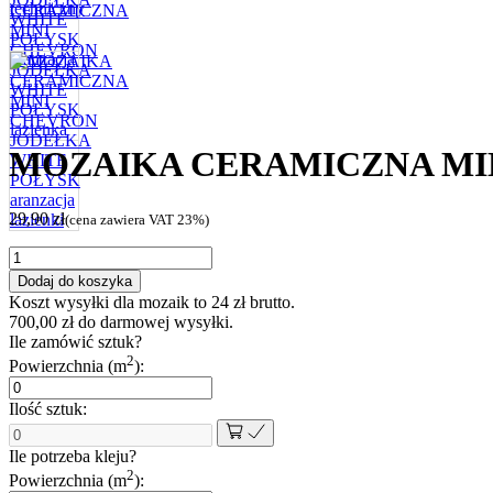
MOZAIKA CERAMICZNA MI
29,90
zł
(cena zawiera VAT 23%)
ilość
MOZAIKA
Dodaj do koszyka
CERAMICZNA
Koszt wysyłki dla mozaik to
24
zł
brutto.
MINI
700,00
zł
do darmowej wysyłki.
CHEVRON
Ile zamówić sztuk?
JODEŁKA
2
Powierzchnia (m
):
WHITE
POŁYSK
Ilość sztuk:
Ile potrzeba kleju?
2
Powierzchnia (m
):