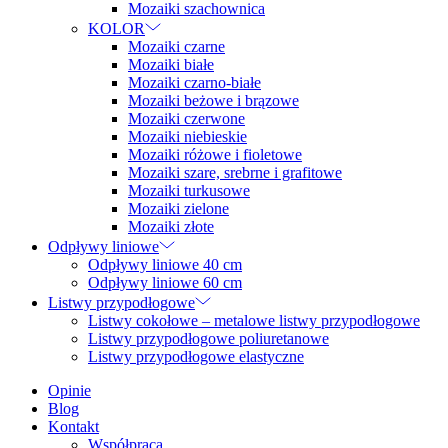
Mozaiki szachownica
KOLOR
Mozaiki czarne
Mozaiki białe
Mozaiki czarno-białe
Mozaiki beżowe i brązowe
Mozaiki czerwone
Mozaiki niebieskie
Mozaiki różowe i fioletowe
Mozaiki szare, srebrne i grafitowe
Mozaiki turkusowe
Mozaiki zielone
Mozaiki złote
Odpływy liniowe
Odpływy liniowe 40 cm
Odpływy liniowe 60 cm
Listwy przypodłogowe
Listwy cokołowe – metalowe listwy przypodłogowe
Listwy przypodłogowe poliuretanowe
Listwy przypodłogowe elastyczne
Opinie
Blog
Kontakt
Współpraca