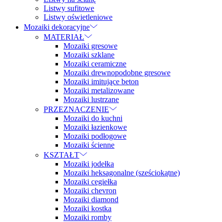
Listwy sufitowe
Listwy oświetleniowe
Mozaiki dekoracyjne
MATERIAŁ
Mozaiki gresowe
Mozaiki szklane
Mozaiki ceramiczne
Mozaiki drewnopodobne gresowe
Mozaiki imitujące beton
Mozaiki metalizowane
Mozaiki lustrzane
PRZEZNACZENIE
Mozaiki do kuchni
Mozaiki łazienkowe
Mozaiki podłogowe
Mozaiki ścienne
KSZTAŁT
Mozaiki jodełka
Mozaiki heksagonalne (sześciokątne)
Mozaiki cegiełka
Mozaiki chevron
Mozaiki diamond
Mozaiki kostka
Mozaiki romby