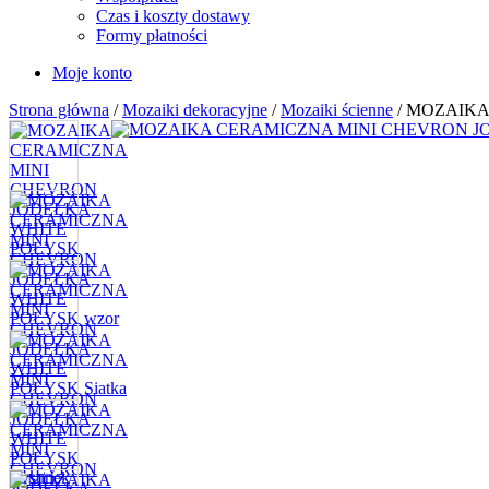
Czas i koszty dostawy
Formy płatności
Moje konto
Strona główna
/
Mozaiki dekoracyjne
/
Mozaiki ścienne
/ MOZAIKA