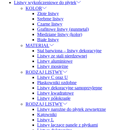
Listwy wykończeniowe do płytek
KOLOR
Złote listwy
Srebrne listwy
Czarne listwy
Grafitowe listwy (gunmetal)
Miedziane listwy (kolor)
Białe listwy
MATERIAŁ
Stal barwiona – listwy dekoracyjne
Listwy ze stali nierdzewnej
Listwy aluminiowe
Listwy mosiężne
RODZAJ LISTWY
Listwy C oraz U
Płaskowniki ozdobne
Listwy dekoracyjne samoprzylepne
Listwy kwadratowe
Listwy półokrągłe
RODZAJ LISTWY
Listwy narożne do płytek zewnętrzne
Kątowniki
Listwy L
Listwy łączące panele z płytkami