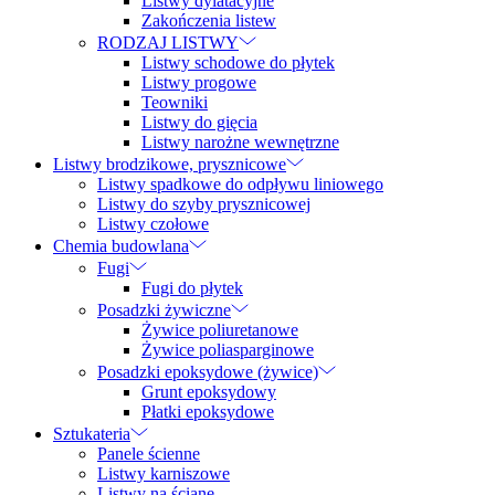
Listwy dylatacyjne
Zakończenia listew
RODZAJ LISTWY
Listwy schodowe do płytek
Listwy progowe
Teowniki
Listwy do gięcia
Listwy narożne wewnętrzne
Listwy brodzikowe, prysznicowe
Listwy spadkowe do odpływu liniowego
Listwy do szyby prysznicowej
Listwy czołowe
Chemia budowlana
Fugi
Fugi do płytek
Posadzki żywiczne
Żywice poliuretanowe
Żywice poliasparginowe
Posadzki epoksydowe (żywice)
Grunt epoksydowy
Płatki epoksydowe
Sztukateria
Panele ścienne
Listwy karniszowe
Listwy na ścianę