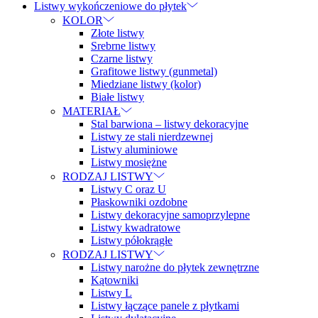
Listwy wykończeniowe do płytek
KOLOR
Złote listwy
Srebrne listwy
Czarne listwy
Grafitowe listwy (gunmetal)
Miedziane listwy (kolor)
Białe listwy
MATERIAŁ
Stal barwiona – listwy dekoracyjne
Listwy ze stali nierdzewnej
Listwy aluminiowe
Listwy mosiężne
RODZAJ LISTWY
Listwy C oraz U
Płaskowniki ozdobne
Listwy dekoracyjne samoprzylepne
Listwy kwadratowe
Listwy półokrągłe
RODZAJ LISTWY
Listwy narożne do płytek zewnętrzne
Kątowniki
Listwy L
Listwy łączące panele z płytkami