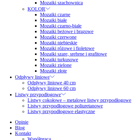
Mozaiki szachownica
KOLOR
Mozaiki czarne
Mozaiki białe
Mozaiki czarno-białe
Mozaiki beżowe i brązowe
Mozaiki czerwone
Mozaiki niebieskie
Mozaiki różowe i fioletowe
Mozaiki szare, srebrne i grafitowe
Mozaiki turkusowe
Mozaiki zielone
Mozaiki złote
Odpływy liniowe
Odpływy liniowe 40 cm
Odpływy liniowe 60 cm
Listwy przypodłogowe
Listwy cokołowe – metalowe listwy przypodłogowe
Listwy przypodłogowe poliuretanowe
Listwy przypodłogowe elastyczne
Opinie
Blog
Kontakt
Współpraca