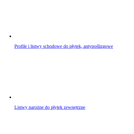
Profile i listwy schodowe do płytek, antypoślizgowe
Listwy narożne do płytek zewnętrzne