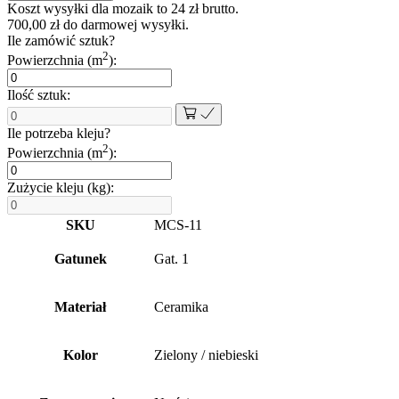
CERAMICZNA
Koszt wysyłki dla mozaik to
24
zł
brutto.
CIRCLE
700,00
zł
do darmowej wysyłki.
DOTS
Ile zamówić sztuk?
ROYAL
2
Powierzchnia (m
):
BLUE
NIEBIESKA
Ilość sztuk:
Ile potrzeba kleju?
2
Powierzchnia (m
):
Zużycie kleju (kg):
SKU
MCS-11
Gatunek
Gat. 1
Materiał
Ceramika
Kolor
Zielony / niebieski