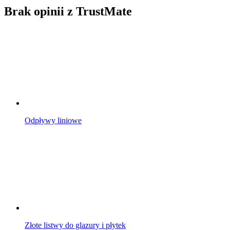
Brak opinii z TrustMate
Odpływy liniowe
Złote listwy do glazury i płytek