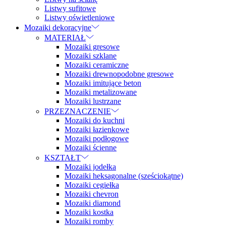
Listwy sufitowe
Listwy oświetleniowe
Mozaiki dekoracyjne
MATERIAŁ
Mozaiki gresowe
Mozaiki szklane
Mozaiki ceramiczne
Mozaiki drewnopodobne gresowe
Mozaiki imitujące beton
Mozaiki metalizowane
Mozaiki lustrzane
PRZEZNACZENIE
Mozaiki do kuchni
Mozaiki łazienkowe
Mozaiki podłogowe
Mozaiki ścienne
KSZTAŁT
Mozaiki jodełka
Mozaiki heksagonalne (sześciokątne)
Mozaiki cegiełka
Mozaiki chevron
Mozaiki diamond
Mozaiki kostka
Mozaiki romby