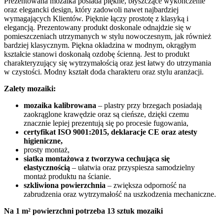
Prezentowana mozaika posiada piękne, błyszczące wykończenie
oraz elegancki design, który zadowoli nawet najbardziej
wymagających Klientów. Pięknie łączy prostotę z klasyką i
elegancją. Prezentowany produkt doskonale odnajdzie się w
pomieszczeniach utrzymanych w stylu nowoczesnym, jak również
bardziej klasycznym. Piękna okładzina w modnym, okrągłym
kształcie stanowi doskonałą ozdobę ścienną. Jest to produkt
charakteryzujący się wytrzymałością oraz jest łatwy do utrzymania
w czystości. Modny kształt doda charakteru oraz stylu aranżacji.
Zalety mozaiki:
mozaika kalibrowana
– plastry przy brzegach posiadają
zaokrąglone krawędzie oraz są cieńsze, dzięki czemu
znacznie lepiej prezentują się po procesie fugowania,
certyfikat ISO 9001:2015, deklaracje CE oraz atesty
higieniczne,
prosty montaż,
siatka montażowa z tworzywa cechująca się
elastycznością
– ułatwia oraz przyspiesza samodzielny
montaż produktu na ścianie.
szkliwiona powierzchnia
– zwiększa odporność na
zabrudzenia oraz wytrzymałość na uszkodzenia mechaniczne.
Na 1 m² powierzchni potrzeba 13 sztuk mozaiki