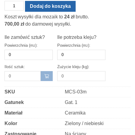
ilość
Dodaj do koszyka
MOZAIKA
Koszt wysyłki dla mozaik to
24
zł
brutto.
CERAMICZNA
700,00
zł
do darmowej wysyłki.
ARABESKA
MAŁA
Ile zamówić sztuk?
Ile potrzeba kleju?
BLUE
Powierzchnia (m
):
Powierzchnia (m
):
2
2
NIEBIESKA
POŁYSK
Ilość sztuk:
Zużycie kleju (kg):
SKU
MCS-03m
Gatunek
Gat. 1
Materiał
Ceramika
Kolor
Zielony / niebieski
Zastosowanie
Na ściany