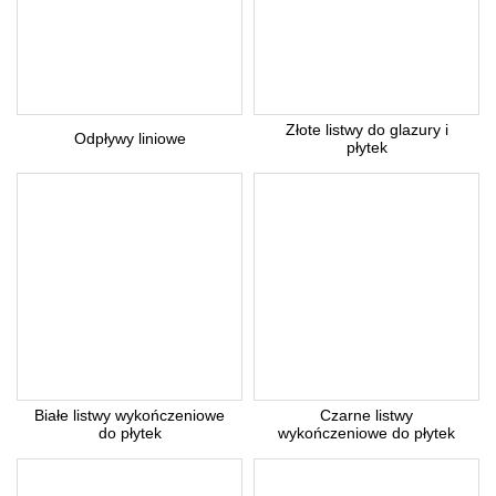
Z uwagi dużą ilość spamu, wymagana jest weryfikacja.
Wpisz słowo 'nora' od tyłu:
Złote listwy do glazury i
Odpływy liniowe
płytek
* Pola wymagane
Odpowiedź wyślemy na podany adres e-mail.
Anuluj
Białe listwy wykończeniowe
Czarne listwy
do płytek
wykończeniowe do płytek