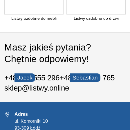
Listwy ozdobne do mebli
Listwy ozdobne do drzwi
Masz jakieś pytania?
Chętnie odpowiemy!
+48 535 555 296
+48 530 550 765
Jacek
Sebastian
sklep@listwy.online
Adres
ul. Komorniki 10
93-309 Łódź