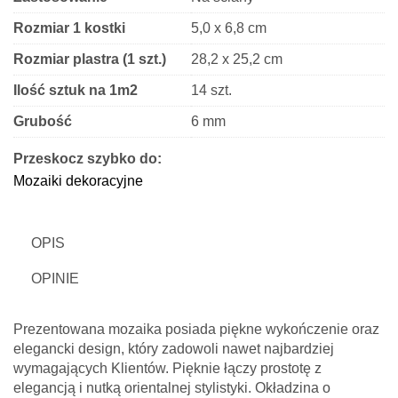
Rozmiar 1 kostki
5,0 x 6,8 cm
Rozmiar plastra (1 szt.)
28,2 x 25,2 cm
Ilość sztuk na 1m2
14 szt.
Grubość
6 mm
Wykończenie
Błyszczące
Przeskocz szybko do:
Mozaiki dekoracyjne
Kształt kostki
Arabeska
OPIS
OPINIE
Prezentowana mozaika posiada piękne wykończenie oraz
elegancki design, który zadowoli nawet najbardziej
wymagających Klientów. Pięknie łączy prostotę z
elegancją i nutką orientalnej stylistyki. Okładzina o