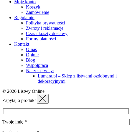
Moje konto
Koszyk
Zamówienie
Regulamin
Polityka prywatności
Zwroty i reklamacje
Czas i koszty dostawy
Formy płatności
Kontakt
O nas
Opinie
Blog
Współpraca
Nasze serwisy:
Lumara.pl – Sklep z listwami ozdobnymi i
dekoracyjnymi
© 2026 Listwy Online
Zapytaj o produkt
Twoje imię *