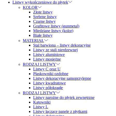
Listwy wykończeniowe do płytek
KOLOR
Złote listwy
Srebrne listwy
Czarne listwy
Grafitowe listwy (gunmetal)
Miedziane listwy (kolor)
Białe listwy
MATERIAŁ
Stal barwiona – listwy dekoracyjne
Listwy ze stali nierdzewnej
Listwy aluminiowe
Listwy mosiężne
RODZAJ LISTWY
Listwy C oraz U
Płaskowniki ozdobne
Listwy dekoracyjne samoprzylepne
Listwy kwadratowe
Listwy półokrągłe
RODZAJ LISTWY
Listwy narożne do płytek zewnętrzne
Kątowniki
Listwy L
Listwy łączące panele z płytkami