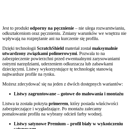
Jest to produkt
odporny na pęcznienie
– nie ulega rozwarstwianiu,
odkształceniom oraz pęcznieniu. Zmiany warunków we wnętrzu nie
wpływają na rozprężanie ani na kurczenie się profilu.
Dzięki technologii
ScratchShield
materiał został
maksymalnie
utwardzony związkami polimerowymi
. Pozwala to na
zabezpieczenie powierzchni przed ewentualnymi zarysowaniami
ostrymi narzędziami, uderzeniem odkurzacza lub zabawkami
dziecięcymi. Listwy wykorzystujące tę technologię stanowią
najtwardsze profile na rynku.
Możesz zdecydować się na jeden z dwóch dostępnych wariantów:
Listwy zagruntowane – gotowe do malowania i montażu
Listwa ta została pokryta
primerem
, który posiada właściwości
zabezpieczające i wygładzające. Po montażu zalecamy
pomalowanie profilu na wybrany odcień farby wodnej.
Listwy satynowe Premium – profil biały w wykończeniu
satynowym