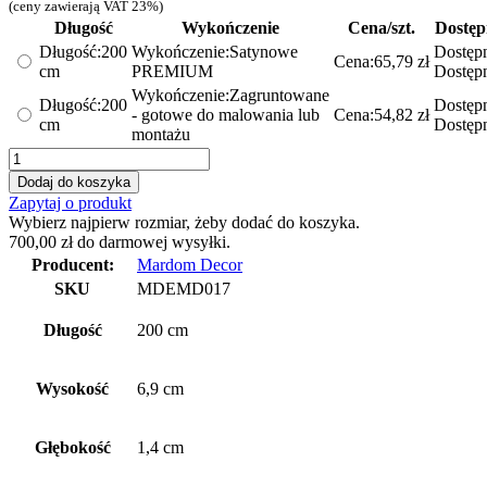
cen:
(ceny zawierają VAT 23%)
od
Długość
Wykończenie
Cena/szt.
Dostęp
54,82 zł
Długość:
200
Wykończenie:
Satynowe
Dostęp
Cena:
65,79
zł
do
cm
PREMIUM
Dostęp
65,79 zł
Wykończenie:
Zagruntowane
Długość:
200
Dostęp
- gotowe do malowania lub
Cena:
54,82
zł
cm
Dostęp
montażu
ilość
Listwa
Dodaj do koszyka
przypodłogowa
Zapytaj o produkt
MD017
Wybierz najpierw rozmiar, żeby dodać do koszyka.
700,00
zł
do darmowej wysyłki.
Producent:
Mardom Decor
SKU
MDEMD017
Długość
200 cm
Wysokość
6,9 cm
Głębokość
1,4 cm