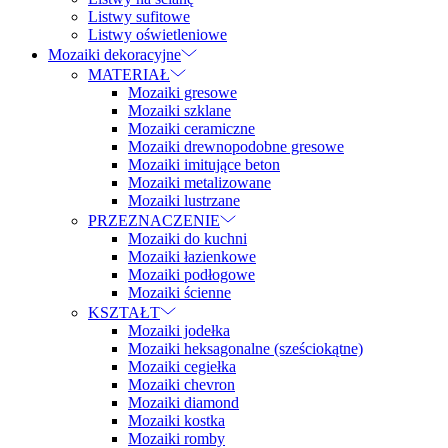
Listwy sufitowe
Listwy oświetleniowe
Mozaiki dekoracyjne
MATERIAŁ
Mozaiki gresowe
Mozaiki szklane
Mozaiki ceramiczne
Mozaiki drewnopodobne gresowe
Mozaiki imitujące beton
Mozaiki metalizowane
Mozaiki lustrzane
PRZEZNACZENIE
Mozaiki do kuchni
Mozaiki łazienkowe
Mozaiki podłogowe
Mozaiki ścienne
KSZTAŁT
Mozaiki jodełka
Mozaiki heksagonalne (sześciokątne)
Mozaiki cegiełka
Mozaiki chevron
Mozaiki diamond
Mozaiki kostka
Mozaiki romby