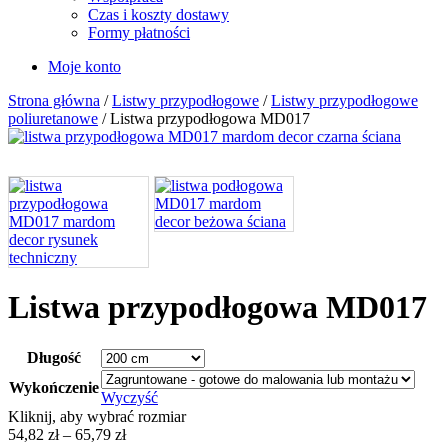
Czas i koszty dostawy
Formy płatności
Moje konto
Strona główna
/
Listwy przypodłogowe
/
Listwy przypodłogowe
poliuretanowe
/ Listwa przypodłogowa MD017
Listwa przypodłogowa MD017
Długość
Wykończenie
Wyczyść
Kliknij, aby wybrać rozmiar
Zakres
54,82
zł
–
65,79
zł