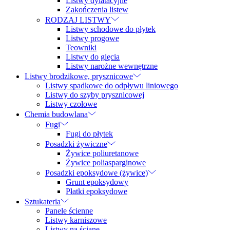
Listwy dylatacyjne
Zakończenia listew
RODZAJ LISTWY
Listwy schodowe do płytek
Listwy progowe
Teowniki
Listwy do gięcia
Listwy narożne wewnętrzne
Listwy brodzikowe, prysznicowe
Listwy spadkowe do odpływu liniowego
Listwy do szyby prysznicowej
Listwy czołowe
Chemia budowlana
Fugi
Fugi do płytek
Posadzki żywiczne
Żywice poliuretanowe
Żywice poliasparginowe
Posadzki epoksydowe (żywice)
Grunt epoksydowy
Płatki epoksydowe
Sztukateria
Panele ścienne
Listwy karniszowe
Listwy na ścianę