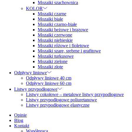
Mozaiki szachownica
KOLOR
Mozaiki czarne
Mozaiki białe
Mozaiki czarno-białe
Mozaiki beżowe i brązowe
Mozaiki czerwone
Mozaiki niebieskie
Mozaiki różowe i fioletowe
Mozaiki szare, srebrne i grafitowe
Mozaiki turkusowe
Mozaiki zielone
Mozaiki złote
Odpływy liniowe
Odpływy liniowe 40 cm
Odpływy liniowe 60 cm
Listwy przypodłogowe
Listwy cokołowe – metalowe listwy przypodłogowe
Listwy przypodłogowe poliuretanowe
Listwy przypodłogowe elastyczne
Opinie
Blog
Kontakt
Współpraca