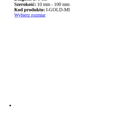
od
Szerokość:
10 mm - 100 mm
94,90 zł
Kod produktu:
I-GOLD-MI
Ten
do
Wybierz rozmiar
produkt
399,90 zł
ma
wiele
wariantów.
Opcje
można
wybrać
na
stronie
produktu