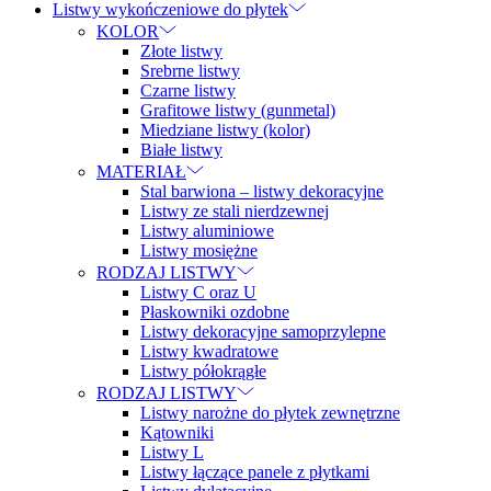
Listwy wykończeniowe do płytek
KOLOR
Złote listwy
Srebrne listwy
Czarne listwy
Grafitowe listwy (gunmetal)
Miedziane listwy (kolor)
Białe listwy
MATERIAŁ
Stal barwiona – listwy dekoracyjne
Listwy ze stali nierdzewnej
Listwy aluminiowe
Listwy mosiężne
RODZAJ LISTWY
Listwy C oraz U
Płaskowniki ozdobne
Listwy dekoracyjne samoprzylepne
Listwy kwadratowe
Listwy półokrągłe
RODZAJ LISTWY
Listwy narożne do płytek zewnętrzne
Kątowniki
Listwy L
Listwy łączące panele z płytkami