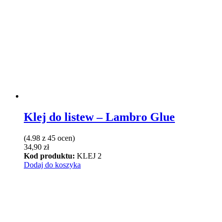
wiele
wariantów.
Opcje
można
wybrać
na
stronie
produktu
Klej do listew – Lambro Glue
(4.98 z 45 ocen)
34,90
zł
Kod produktu:
KLEJ 2
Dodaj do koszyka