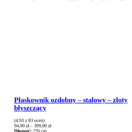
Płaskownik ozdobny – stalowy – złoty
błyszczący
(4.93 z 83 ocen)
Zakres
94,90
zł
–
399,90
zł
cen:
Długość:
270 cm