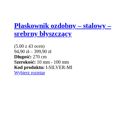
Płaskownik ozdobny – stalowy –
srebrny błyszczący
(5.00 z 43 ocen)
Zakres
94,90
zł
–
399,90
zł
cen:
Długość:
270 cm
od
Szerokość:
10 mm - 100 mm
94,90 zł
Kod produktu:
I-SILVER-MI
Ten
do
Wybierz rozmiar
produkt
399,90 zł
ma
wiele
wariantów.
Opcje
można
wybrać
na
stronie
produktu