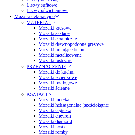
Listwy sufitowe
Listwy oświetleniowe
Mozaiki dekoracyjne
MATERIAŁ
Mozaiki gresowe
Mozaiki szklane
Mozaiki ceramiczne
Mozaiki drewnopodobne gresowe
Mozaiki imitujące beton
Mozaiki metalizowane
Mozaiki lustrzane
PRZEZNACZENIE
Mozaiki do kuchni
Mozaiki łazienkowe
Mozaiki podłogowe
Mozaiki ścienne
KSZTAŁT
Mozaiki jodełka
Mozaiki heksagonalne (sześciokątne)
Mozaiki cegiełka
Mozaiki chevron
Mozaiki diamond
Mozaiki kostka
Mozaiki romby