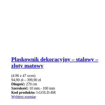
Płaskownik dekoracyjny – stalowy –
złoty matowy
(4.96 z 47 ocen)
Zakres
94,90
zł
–
399,90
zł
cen:
Długość:
270 cm
od
Szerokość:
10 mm - 100 mm
94,90 zł
Kod produktu:
I-GOLD-BR
Ten
do
Wybierz rozmiar
produkt
399,90 zł
ma