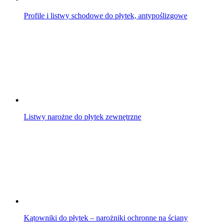
Profile i listwy schodowe do płytek, antypoślizgowe
Listwy narożne do płytek zewnętrzne
Kątowniki do płytek – narożniki ochronne na ściany