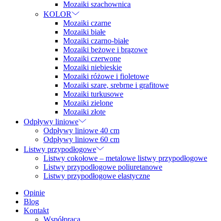
Mozaiki szachownica
KOLOR
Mozaiki czarne
Mozaiki białe
Mozaiki czarno-białe
Mozaiki beżowe i brązowe
Mozaiki czerwone
Mozaiki niebieskie
Mozaiki różowe i fioletowe
Mozaiki szare, srebrne i grafitowe
Mozaiki turkusowe
Mozaiki zielone
Mozaiki złote
Odpływy liniowe
Odpływy liniowe 40 cm
Odpływy liniowe 60 cm
Listwy przypodłogowe
Listwy cokołowe – metalowe listwy przypodłogowe
Listwy przypodłogowe poliuretanowe
Listwy przypodłogowe elastyczne
Opinie
Blog
Kontakt
Współpraca