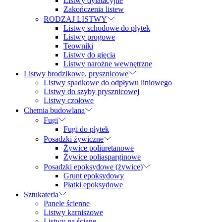
Listwy dylatacyjne
Zakończenia listew
RODZAJ LISTWY
Listwy schodowe do płytek
Listwy progowe
Teowniki
Listwy do gięcia
Listwy narożne wewnętrzne
Listwy brodzikowe, prysznicowe
Listwy spadkowe do odpływu liniowego
Listwy do szyby prysznicowej
Listwy czołowe
Chemia budowlana
Fugi
Fugi do płytek
Posadzki żywiczne
Żywice poliuretanowe
Żywice poliasparginowe
Posadzki epoksydowe (żywice)
Grunt epoksydowy
Płatki epoksydowe
Sztukateria
Panele ścienne
Listwy karniszowe
Listwy na ścianę