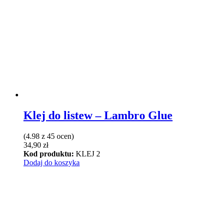
wiele
wariantów.
Opcje
można
wybrać
na
stronie
produktu
Klej do listew – Lambro Glue
(4.98 z 45 ocen)
34,90
zł
Kod produktu:
KLEJ 2
Dodaj do koszyka