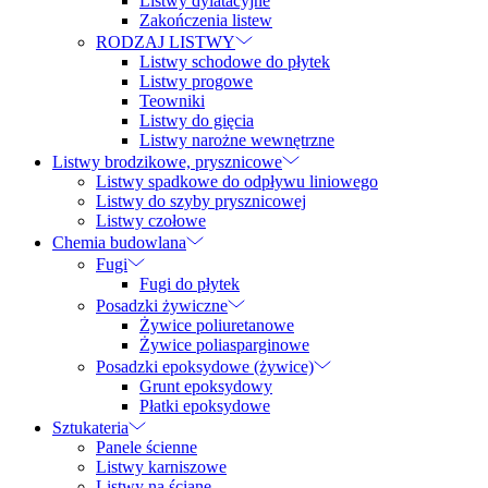
Listwy dylatacyjne
Zakończenia listew
RODZAJ LISTWY
Listwy schodowe do płytek
Listwy progowe
Teowniki
Listwy do gięcia
Listwy narożne wewnętrzne
Listwy brodzikowe, prysznicowe
Listwy spadkowe do odpływu liniowego
Listwy do szyby prysznicowej
Listwy czołowe
Chemia budowlana
Fugi
Fugi do płytek
Posadzki żywiczne
Żywice poliuretanowe
Żywice poliasparginowe
Posadzki epoksydowe (żywice)
Grunt epoksydowy
Płatki epoksydowe
Sztukateria
Panele ścienne
Listwy karniszowe
Listwy na ścianę