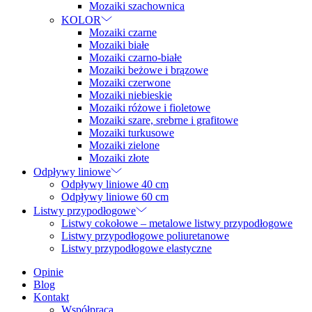
Mozaiki szachownica
KOLOR
Mozaiki czarne
Mozaiki białe
Mozaiki czarno-białe
Mozaiki beżowe i brązowe
Mozaiki czerwone
Mozaiki niebieskie
Mozaiki różowe i fioletowe
Mozaiki szare, srebrne i grafitowe
Mozaiki turkusowe
Mozaiki zielone
Mozaiki złote
Odpływy liniowe
Odpływy liniowe 40 cm
Odpływy liniowe 60 cm
Listwy przypodłogowe
Listwy cokołowe – metalowe listwy przypodłogowe
Listwy przypodłogowe poliuretanowe
Listwy przypodłogowe elastyczne
Opinie
Blog
Kontakt
Współpraca