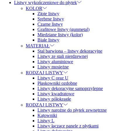
Listwy wykończeniowe do płytek
KOLOR
Złote listwy
Srebrne listwy
Czarne listwy
Grafitowe listwy (gunmetal)
Miedziane listwy (kolor)
Białe listwy
MATERIAŁ
Stal barwiona – listwy dekoracyjne
Listwy ze stali nierdzewnej
Listwy aluminiowe
Listwy mosiężne
RODZAJ LISTWY
Listwy C oraz U
Płaskowniki ozdobne
Listwy dekoracyjne samoprzylepne
Listwy kwadratowe
Listwy półokrągłe
RODZAJ LISTWY
Listwy narożne do płytek zewnętrzne
Kątowniki
Listwy L
Listwy łączące panele z płytkami