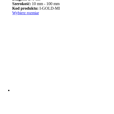
od
Szerokość:
10 mm - 100 mm
94,90 zł
Kod produktu:
I-GOLD-MI
Ten
do
Wybierz rozmiar
produkt
399,90 zł
ma
wiele
wariantów.
Opcje
można
wybrać
na
stronie
produktu