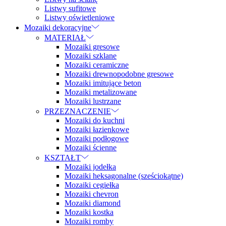
Listwy sufitowe
Listwy oświetleniowe
Mozaiki dekoracyjne
MATERIAŁ
Mozaiki gresowe
Mozaiki szklane
Mozaiki ceramiczne
Mozaiki drewnopodobne gresowe
Mozaiki imitujące beton
Mozaiki metalizowane
Mozaiki lustrzane
PRZEZNACZENIE
Mozaiki do kuchni
Mozaiki łazienkowe
Mozaiki podłogowe
Mozaiki ścienne
KSZTAŁT
Mozaiki jodełka
Mozaiki heksagonalne (sześciokątne)
Mozaiki cegiełka
Mozaiki chevron
Mozaiki diamond
Mozaiki kostka
Mozaiki romby