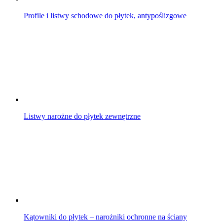
Profile i listwy schodowe do płytek, antypoślizgowe
Listwy narożne do płytek zewnętrzne
Kątowniki do płytek – narożniki ochronne na ściany