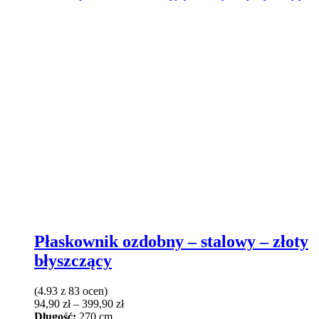
Płaskownik ozdobny – stalowy – złoty
błyszczący
(4.93 z 83 ocen)
Zakres
94,90
zł
–
399,90
zł
cen:
Długość:
270 cm