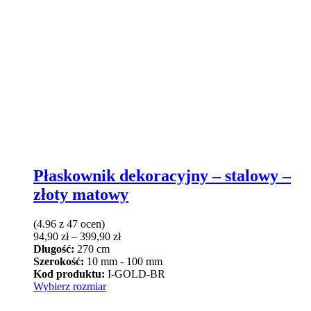
Płaskownik dekoracyjny – stalowy –
złoty matowy
(4.96 z 47 ocen)
Zakres
94,90
zł
–
399,90
zł
cen:
Długość:
270 cm
od
Szerokość:
10 mm - 100 mm
94,90 zł
Kod produktu:
I-GOLD-BR
Ten
do
Wybierz rozmiar
produkt
399,90 zł
ma