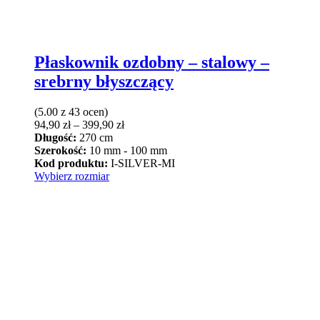
Płaskownik ozdobny – stalowy –
srebrny błyszczący
(5.00 z 43 ocen)
Zakres
94,90
zł
–
399,90
zł
cen:
Długość:
270 cm
od
Szerokość:
10 mm - 100 mm
94,90 zł
Kod produktu:
I-SILVER-MI
Ten
do
Wybierz rozmiar
produkt
399,90 zł
ma
wiele
wariantów.
Opcje
można
wybrać
na
stronie
produktu