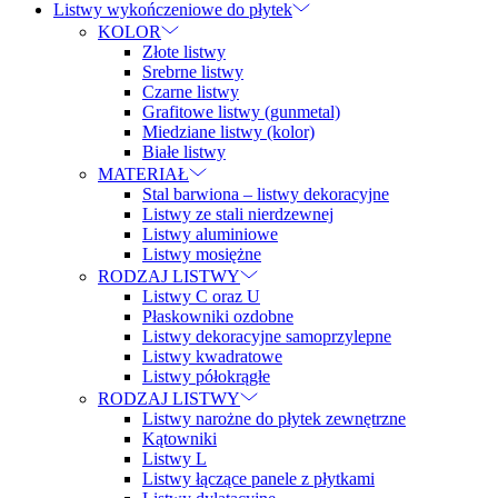
Listwy wykończeniowe do płytek
KOLOR
Złote listwy
Srebrne listwy
Czarne listwy
Grafitowe listwy (gunmetal)
Miedziane listwy (kolor)
Białe listwy
MATERIAŁ
Stal barwiona – listwy dekoracyjne
Listwy ze stali nierdzewnej
Listwy aluminiowe
Listwy mosiężne
RODZAJ LISTWY
Listwy C oraz U
Płaskowniki ozdobne
Listwy dekoracyjne samoprzylepne
Listwy kwadratowe
Listwy półokrągłe
RODZAJ LISTWY
Listwy narożne do płytek zewnętrzne
Kątowniki
Listwy L
Listwy łączące panele z płytkami