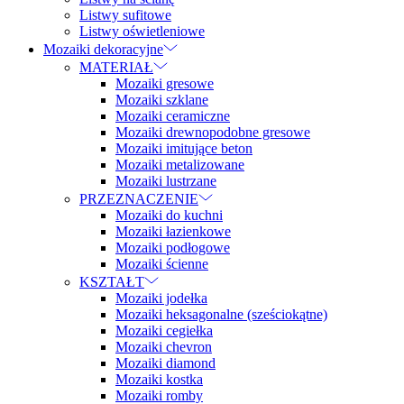
Listwy sufitowe
Listwy oświetleniowe
Mozaiki dekoracyjne
MATERIAŁ
Mozaiki gresowe
Mozaiki szklane
Mozaiki ceramiczne
Mozaiki drewnopodobne gresowe
Mozaiki imitujące beton
Mozaiki metalizowane
Mozaiki lustrzane
PRZEZNACZENIE
Mozaiki do kuchni
Mozaiki łazienkowe
Mozaiki podłogowe
Mozaiki ścienne
KSZTAŁT
Mozaiki jodełka
Mozaiki heksagonalne (sześciokątne)
Mozaiki cegiełka
Mozaiki chevron
Mozaiki diamond
Mozaiki kostka
Mozaiki romby