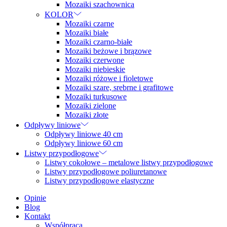
Mozaiki szachownica
KOLOR
Mozaiki czarne
Mozaiki białe
Mozaiki czarno-białe
Mozaiki beżowe i brązowe
Mozaiki czerwone
Mozaiki niebieskie
Mozaiki różowe i fioletowe
Mozaiki szare, srebrne i grafitowe
Mozaiki turkusowe
Mozaiki zielone
Mozaiki złote
Odpływy liniowe
Odpływy liniowe 40 cm
Odpływy liniowe 60 cm
Listwy przypodłogowe
Listwy cokołowe – metalowe listwy przypodłogowe
Listwy przypodłogowe poliuretanowe
Listwy przypodłogowe elastyczne
Opinie
Blog
Kontakt
Współpraca