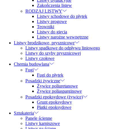
Listwy dylatacyjne
Zakończenia listew
RODZAJ LISTWY
Listwy schodowe do płytek
Listwy progowe
Teowniki
Listwy do gięcia
Listwy narożne wewnętrzne
Listwy brodzikowe, prysznicowe
Listwy spadkowe do odpływu liniowego
Listwy do szyby prysznicowej
Listwy czołowe
Chemia budowlana
Fugi
Fugi do płytek
Posadzki żywiczne
Żywice poliuretanowe
Żywice poliasparginowe
Posadzki epoksydowe (żywice)
Grunt epoksydowy
Płatki epoksydowe
Sztukateria
Panele ścienne
Listwy karniszowe
Listwy na ścianę